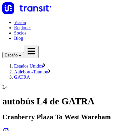
Visión
Regiones
Socios
Blog
Español
Estados Unidos
Attleboro-Taunton
GATRA
L4
autobús L4 de GATRA
Cranberry Plaza To West Wareham