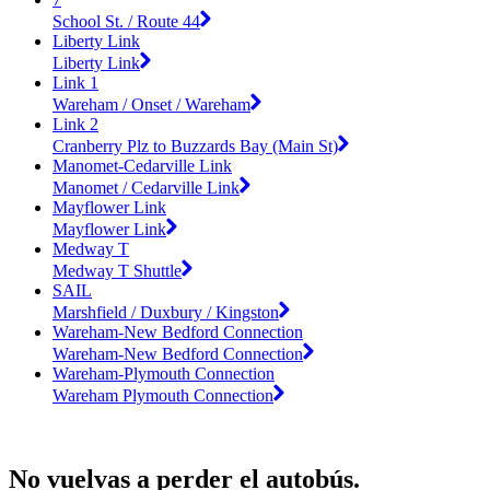
School St. / Route 44
Liberty Link
Liberty Link
Link 1
Wareham / Onset / Wareham
Link 2
Cranberry Plz to Buzzards Bay (Main St)
Manomet-Cedarville Link
Manomet / Cedarville Link
Mayflower Link
Mayflower Link
Medway T
Medway T Shuttle
SAIL
Marshfield / Duxbury / Kingston
Wareham-New Bedford Connection
Wareham-New Bedford Connection
Wareham-Plymouth Connection
Wareham Plymouth Connection
No vuelvas a perder el autobús.