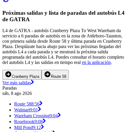
Próximas salidas y lista de paradas del autobús L4
de GATRA
L4 de GATRA - autobús Cranberry Plaza To West Wareham da
servicio a 6 paradas de autobús en la zona de Attleboro-Taunton,
con primera salida desde Route 58 y última parada en Cranberry
Plaza. Desplázate hacia abajo para ver las próximas llegadas del
autobús L4 a cada parada y se mostrará la próxima salida
programada del autobús L4. Puedes consultar el horario completo
del autobús L4 y las salidas en tiempo real
en la aplicación
.
Cranberry Plaza
Route 58
Ver más salidas
Paradas
sáb, 8 ago 2026
Route 58
8:56
Walmart
9:01
Wareham Crossing
9:04
Rosebrook
9:08
Mill Pond
9:12