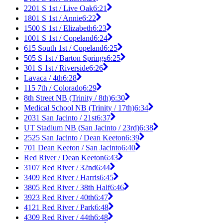
2201 S 1st / Live Oak
6:21
1801 S 1st / Annie
6:22
1500 S 1st / Elizabeth
6:23
1001 S 1st / Copeland
6:24
615 South 1st / Copeland
6:25
505 S 1st / Barton Springs
6:25
301 S 1st / Riverside
6:26
Lavaca / 4th
6:28
115 7th / Colorado
6:29
8th Street NB (Trinity / 8th)
6:30
Medical School NB (Trinity / 17th)
6:34
2031 San Jacinto / 21st
6:37
UT Stadium NB (San Jacinto / 23rd)
6:38
2525 San Jacinto / Dean Keeton
6:39
701 Dean Keeton / San Jacinto
6:40
Red River / Dean Keeton
6:43
3107 Red River / 32nd
6:44
3409 Red River / Harris
6:45
3805 Red River / 38th Half
6:46
3923 Red River / 40th
6:47
4121 Red River / Park
6:48
4309 Red River / 44th
6:48