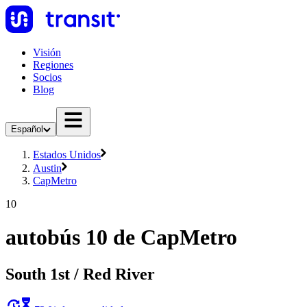
Visión
Regiones
Socios
Blog
Español
Estados Unidos
Austin
CapMetro
10
autobús 10 de CapMetro
South 1st / Red River