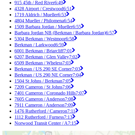
915 45th / Red River
6:49
4328 Airport / Crestwood
6:51
1719 Aldrich / Mueller
6:53
4804 Mueller / Philomena
6:54
1509 Barbara Jordan / Mueller
6:55
Barbara Jordan NB (Berkman / Barbara Jordan)
6:57
5304 Berkman / Westmoor
6:58
Berkman / Larkwood
6:59
6001 Berkman / Briarcliff
7:01
6207 Berkman / Glen Valley
7:02
6509 Berkman / Wheless
7:03
Berkman / US 290 SE Corner
7:03
Berkman / US 290 NE Corner
7:04
1504 St Johns / Berkman
7:05
7209 Cameron / St Johns
7:06
7401 Cameron / Coronado Hills
7:07
7605 Cameron / Anderson
7:08
7911 Cameron / Anderson
7:09
1476 Rutherford / Cameron
7:11
1112 Rutherford / Furness
7:13
Norwood Transit Center / A
7:15