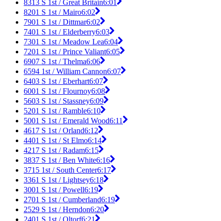
8313 S 1st / Great Britain
6:01
8201 S 1st / Mairo
6:02
7901 S 1st / Dittmar
6:02
7401 S 1st / Elderberry
6:03
7301 S 1st / Meadow Lea
6:04
7201 S 1st / Prince Valiant
6:05
6907 S 1st / Thelma
6:06
6594 1st / William Cannon
6:07
6403 S 1st / Eberhart
6:07
6001 S 1st / Flournoy
6:08
5603 S 1st / Stassney
6:09
5201 S 1st / Ramble
6:10
5001 S 1st / Emerald Wood
6:11
4617 S 1st / Orland
6:12
4401 S 1st / St Elmo
6:14
4217 S 1st / Radam
6:15
3837 S 1st / Ben White
6:16
3715 1st / South Center
6:17
3361 S 1st / Lightsey
6:18
3001 S 1st / Powell
6:19
2701 S 1st / Cumberland
6:19
2529 S 1st / Herndon
6:20
2401 S 1st / Oltorf
6:21