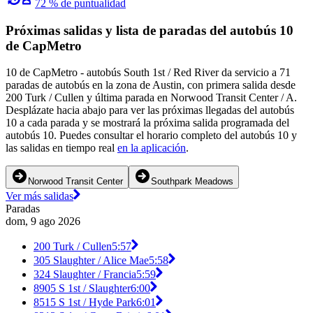
72 % de puntualidad
Próximas salidas y lista de paradas del autobús 10
de CapMetro
10 de CapMetro - autobús South 1st / Red River da servicio a 71
paradas de autobús en la zona de Austin, con primera salida desde
200 Turk / Cullen y última parada en Norwood Transit Center / A.
Desplázate hacia abajo para ver las próximas llegadas del autobús
10 a cada parada y se mostrará la próxima salida programada del
autobús 10. Puedes consultar el horario completo del autobús 10 y
las salidas en tiempo real
en la aplicación
.
Norwood Transit Center
Southpark Meadows
Ver más salidas
Paradas
dom, 9 ago 2026
200 Turk / Cullen
5:57
305 Slaughter / Alice Mae
5:58
324 Slaughter / Francia
5:59
8905 S 1st / Slaughter
6:00
8515 S 1st / Hyde Park
6:01