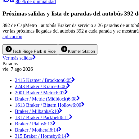
80 % de puntualidad
Próximas salidas y lista de paradas del autobús 392
392 de CapMetro - autobús Braker da servicio a 26 paradas de autobú
ver las próximas llegadas del autobús 392 a cada parada y se mostrará
aplicación
.
Tech Ridge Park & Ride
Kramer Station
Ver más salidas
Paradas
vie, 7 ago 2026
2415 Kramer / Brockton
6:05
2243 Braker / Kramer
6:06
2001 Braker / Metric
6:07
Braker / Metric (Midblock)
6:08
1613 Braker / Bittern Hollow
6:09
Braker / Milbanks
6:10
1317 Braker / Parkfield
6:11
Braker / Plains
6:12
Braker / Motheral
6:14
315 Braker / Hornsby
6:14