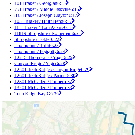
101 Braker / Georgian
6:15
751 Braker / Middle Fiskville
6:16
833 Braker / Joseph Clayton
6:17
1031 Braker / Bluff Bend
6:17
1111 Braker / Tom Adams
6:18
11819 Shropshire / Rotherham
6:21
Shropshire / Tobler
6:22
Thompkins / Tuffit
6:23
Thompkins / Peggotty
6:24
12215 Thompkins / Yager
6:25
Canyon Ridge / Yager
6:28
12501 Tech Ridge / Canyon Ridge
6:29
12601 Tech Ridge / Parmer
6:30
12801 McCallen / Parmer
6:32
13201 McCallen / Parmer
6:33
Tech Ridge Bay G
6:36