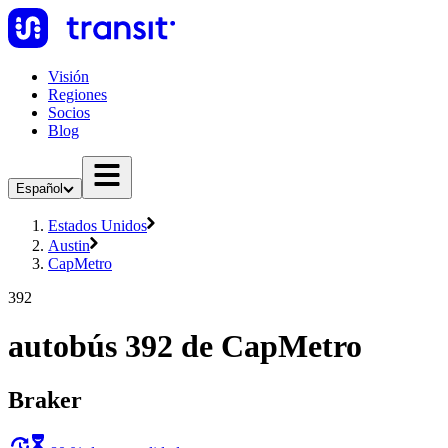
Visión
Regiones
Socios
Blog
Español
Estados Unidos
Austin
CapMetro
392
autobús 392 de CapMetro
Braker