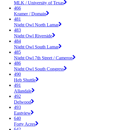
MLK / University of Texas
466
Kramer / Domain
481
Night Owl North Lamar
483
Night Owl Riverside
484
Night Owl South Lamar
485
Night Owl 7th Street / Cameron
486
Night Owl South Congress
490
Heb Shuttle
491
Allandale
492
Delwood
493
Eastview
640
Forty Acres
642