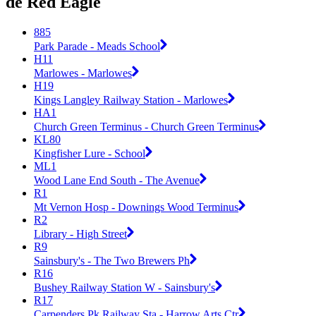
de Red Eagle
885
Park Parade - Meads School
H11
Marlowes - Marlowes
H19
Kings Langley Railway Station - Marlowes
HA1
Church Green Terminus - Church Green Terminus
KL80
Kingfisher Lure - School
ML1
Wood Lane End South - The Avenue
R1
Mt Vernon Hosp - Downings Wood Terminus
R2
Library - High Street
R9
Sainsbury's - The Two Brewers Ph
R16
Bushey Railway Station W - Sainsbury's
R17
Carpenders Pk Railway Sta - Harrow Arts Ctr