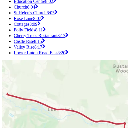
Education Centre
8:02
Church
8:04
St Helen's Church
8:05
Rose Lane
8:07
Cottages
8:09
Folly Fields
8:11
Cherry Trees Restaurant
8:13
Castle Rise
8:15
Valley Rise
8:17
Lower Luton Road East
8:20