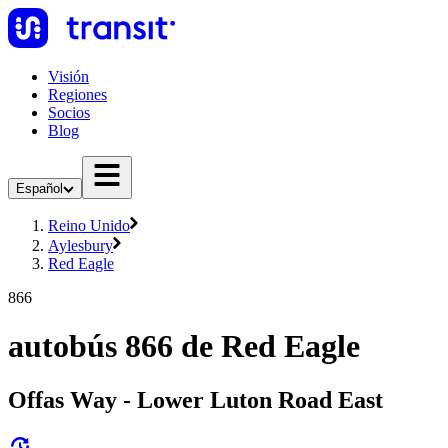
Visión
Regiones
Socios
Blog
Español
Reino Unido
Aylesbury
Red Eagle
866
autobús 866 de Red Eagle
Offas Way - Lower Luton Road East