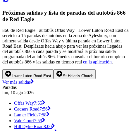
Próximas salidas y lista de paradas del autobús 866
de Red Eagle
866 de Red Eagle - autobús Offas Way - Lower Luton Road East da
servicio a 15 paradas de autobús en la zona de Aylesbury, con
primera salida desde Offas Way y última parada en Lower Luton
Road East. Desplázate hacia abajo para ver las próximas llegadas
del autobús 866 a cada parada y se mostrará la próxima salida
programada del autobús 866. Puedes consultar el horario completo
del autobús 866 y las salidas en tiempo real
en la aplicación
.
Lower Luton Road East
St Helen's Church
Ver más salidas
Paradas
lun, 10 ago 2026
Offas Way
7:55
Caesars Road
7:56
Lamer Fields
7:58
Vale Court
7:59
Hill Dyke Road
8:00