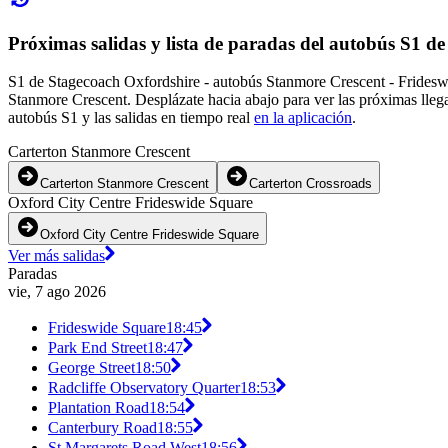
Próximas salidas y lista de paradas del autobús S1 d
S1 de Stagecoach Oxfordshire - autobús Stanmore Crescent - Frideswi
Stanmore Crescent. Desplázate hacia abajo para ver las próximas lleg
autobús S1 y las salidas en tiempo real
en la aplicación
.
Carterton Stanmore Crescent
Carterton Stanmore Crescent
Carterton Crossroads
Oxford City Centre Frideswide Square
Oxford City Centre Frideswide Square
Ver más salidas
Paradas
vie, 7 ago 2026
Frideswide Square
18:45
Park End Street
18:47
George Street
18:50
Radcliffe Observatory Quarter
18:53
Plantation Road
18:54
Canterbury Road
18:55
St Margarets Road West
18:56