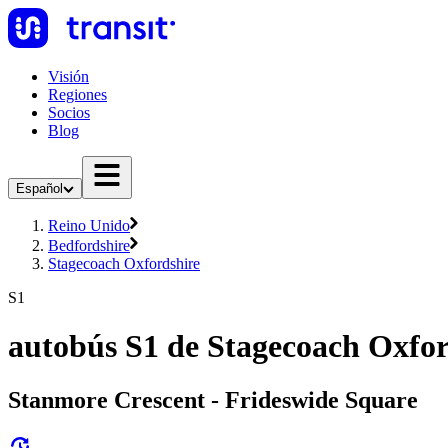
Visión
Regiones
Socios
Blog
Español
Reino Unido
Bedfordshire
Stagecoach Oxfordshire
S1
autobús S1 de Stagecoach Oxfor
Stanmore Crescent - Frideswide Square