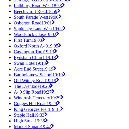
Lathbury Road West
18:58
Beech Croft Road
18:59
South Parade West
19:00
Osberton Road
19:01
Squitchey Lane West
19:02
Woodstock Close
19:02
First Turn
19:03
Oxford North A40
19:05
Cassington Turn
19:13
Eynsham Church
19:18
Swan Hotel
19:18
Acre End Street
19:19
Bartholomew School
19:19
Old Witney Road
19:19
The Evenlode
19:20
A40 Slip Road
19:27
Windrush Cemetery
19:29
Cogges Hill Road
19:29
King Georges Field
19:31
Staple Hall
19:33
High Street
19:36
Market Square
19:42