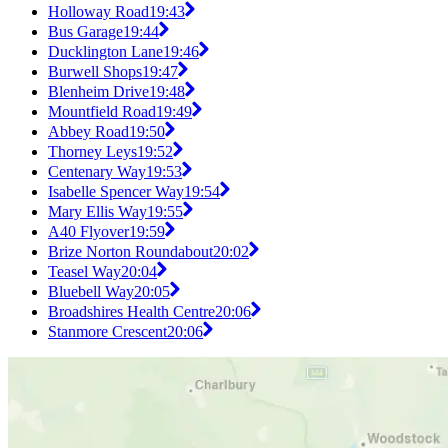
Holloway Road
19:43
Bus Garage
19:44
Ducklington Lane
19:46
Burwell Shops
19:47
Blenheim Drive
19:48
Mountfield Road
19:49
Abbey Road
19:50
Thorney Leys
19:52
Centenary Way
19:53
Isabelle Spencer Way
19:54
Mary Ellis Way
19:55
A40 Flyover
19:59
Brize Norton Roundabout
20:02
Teasel Way
20:04
Bluebell Way
20:05
Broadshires Health Centre
20:06
Stanmore Crescent
20:06