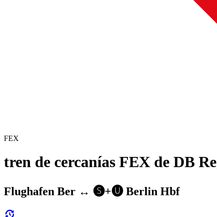
FEX
tren de cercanías FEX de DB Re
Flughafen Ber ↔︎ 🅢+🅤 Berlin Hbf