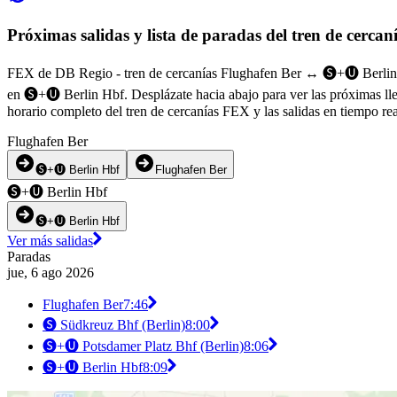
Próximas salidas y lista de paradas del tren de cerc
FEX de DB Regio - tren de cercanías Flughafen Ber ↔︎ 🅢+🅤 Berlin H
en 🅢+🅤 Berlin Hbf. Desplázate hacia abajo para ver las próximas ll
horario completo del tren de cercanías FEX y las salidas en tiempo re
Flughafen Ber
🅢+🅤 Berlin Hbf
Flughafen Ber
🅢+🅤 Berlin Hbf
🅢+🅤 Berlin Hbf
Ver más salidas
Paradas
jue, 6 ago 2026
Flughafen Ber
7:46
🅢 Südkreuz Bhf (Berlin)
8:00
🅢+🅤 Potsdamer Platz Bhf (Berlin)
8:06
🅢+🅤 Berlin Hbf
8:09