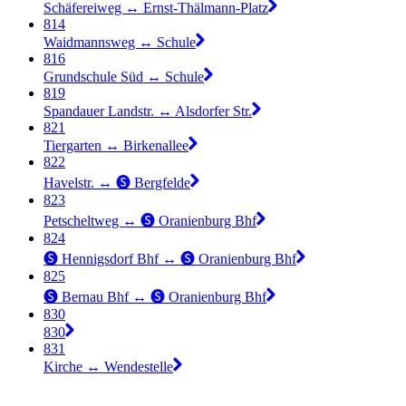
Schäfereiweg ↔︎ Ernst-Thälmann-Platz
814
Waidmannsweg ↔︎ Schule
816
Grundschule Süd ↔︎ Schule
819
Spandauer Landstr. ↔︎ Alsdorfer Str.
821
Tiergarten ↔︎ Birkenallee
822
Havelstr. ↔︎ 🅢 Bergfelde
823
Petscheltweg ↔︎ 🅢 Oranienburg Bhf
824
🅢 Hennigsdorf Bhf ↔︎ 🅢 Oranienburg Bhf
825
🅢 Bernau Bhf ↔︎ 🅢 Oranienburg Bhf
830
830
831
Kirche ↔︎ Wendestelle