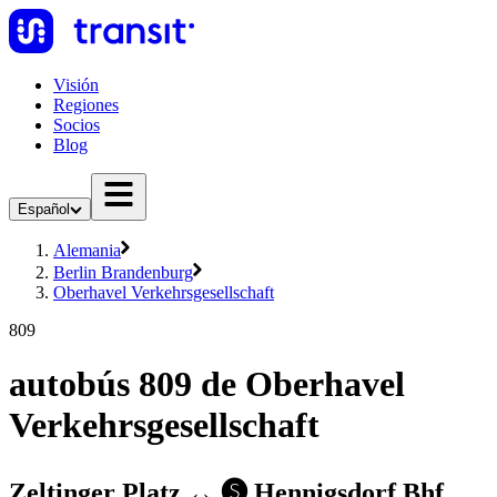
Visión
Regiones
Socios
Blog
Español
Alemania
Berlin Brandenburg
Oberhavel Verkehrsgesellschaft
809
autobús 809 de Oberhavel
Verkehrsgesellschaft
Zeltinger Platz ↔︎ 🅢 Hennigsdorf Bhf