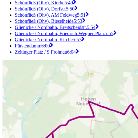
Schönfließ (Ohv), Kirche
5:49
Schönfließ (Ohv), Dorfstr.
5:50
Schönfließ (Ohv), AM Feldweg
5:51
Schönfließ (Ohv), Bieselheide
5:53
Glienicke / Nordbahn, Breitscheidstr.
5:54
Glienicke / Nordbahn, Friedrich-Wegner-Platz
5:55
Glienicke / Nordbahn, Kirche
5:57
Fürstendamm
6:00
Zeltinger Platz / S Frohnau
6:04