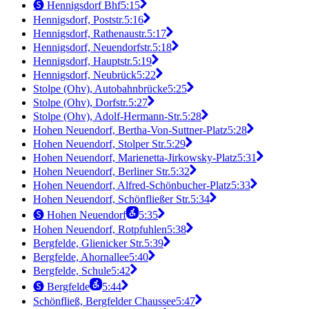
🅢 Hennigsdorf Bhf
5:15
Hennigsdorf, Poststr.
5:16
Hennigsdorf, Rathenaustr.
5:17
Hennigsdorf, Neuendorfstr.
5:18
Hennigsdorf, Hauptstr.
5:19
Hennigsdorf, Neubrück
5:22
Stolpe (Ohv), Autobahnbrücke
5:25
Stolpe (Ohv), Dorfstr.
5:27
Stolpe (Ohv), Adolf-Hermann-Str.
5:28
Hohen Neuendorf, Bertha-Von-Suttner-Platz
5:28
Hohen Neuendorf, Stolper Str.
5:29
Hohen Neuendorf, Marienetta-Jirkowsky-Platz
5:31
Hohen Neuendorf, Berliner Str.
5:32
Hohen Neuendorf, Alfred-Schönbucher-Platz
5:33
Hohen Neuendorf, Schönfließer Str.
5:34
🅢 Hohen Neuendorf
5:35
Hohen Neuendorf, Rotpfuhlen
5:38
Bergfelde, Glienicker Str.
5:39
Bergfelde, Ahornallee
5:40
Bergfelde, Schule
5:42
🅢 Bergfelde
5:44
Schönfließ, Bergfelder Chaussee
5:47