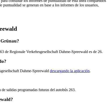
para consultar los informes de puntualidad de esta línea compartidos
de puntualidad se generan en base a los informes de los usuarios,
reewald
 Grünau?
s 263 de Regionale Verkehrsgesellschaft Dahme-Spreewald es de 26.
ado?
ehrsgesellschaft Dahme-Spreewald
descargando la aplicación
.
ra de salidas programadas futuras del autobús 263.
eewald?