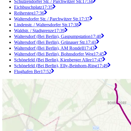
Schulzendorfer Str. / Parchwitzer Str.
17:34
Eichbuschplatz
17:35
Reihersteg
17:36
Waltersdorfer Str. / Parchwitzer Str.
17:37
Lindenstr. / Waltersdorfer Str.
17:38
Waldstr. / Stadtgrenze
17:39
Waltersdorf (Bei Berlin), Gaspumpstation
17:40
Waltersdorf (Bei Berlin), Grünauer Str.
17:41
Waltersdorf (Bei Berlin), AM Rondell
17:43
Waltersdorf (Bei Berlin), Bohnsdorfer Weg
17:45
Schönefeld (Bei Berlin), Kienberger Allee
17:47
Schönefeld (Bei Berlin), Elly-Beinhorn-Ring
17:49
Flughafen Ber
17:52