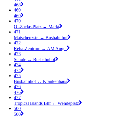
468
469
469
470
O.-Zacke-Platz ↔︎ Markt
471
Matschenzstr. ↔︎ Busbahnhof
472
Reha-Zentrum ↔︎ AM Anger
473
Schule ↔︎ Busbahnhof
474
474
475
Busbahnhof ↔︎ Krankenhaus
476
476
477
Tropical Islands Bhf ↔︎ Wendeplatz
500
500