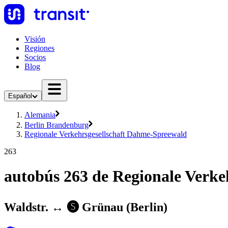
Visión
Regiones
Socios
Blog
Español
Alemania
Berlin Brandenburg
Regionale Verkehrsgesellschaft Dahme-Spreewald
263
autobús 263 de Regionale Verk
Waldstr. ↔︎ 🅢 Grünau (Berlin)