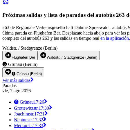
Próximas salidas y lista de paradas del autobús 263
263 de Regionale Verkehrsgesellschaft Dahme-Spreewald - autobús Wal
última parada en Flughafen Ber. Desplázate hacia abajo para ver las 
completo del autobús 263 y las salidas en tiempo real
en la aplicación
.
Waldstr. / Stadtgrenze (Berlin)
Flughafen Ber
Waldstr. / Stadtgrenze (Berlin)
🅢 Grünau (Berlin)
🅢 Grünau (Berlin)
Ver más salidas
Paradas
vie, 7 ago 2026
🅢 Grünau
17:26
Grottewitzstr.
17:30
Joachimstr.
17:31
Neptunstr.
17:32
Merkurstr.
17:33