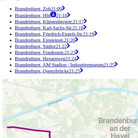
Brandenburg, Zob
21:09
Brandenburg, Hbf
21:10
Brandenburg, Klingenbergstr.
21:17
Brandenburg, Karl-Sachs-Str.
21:18
Brandenburg, Friedrich-Engels-Str.
21:19
Brandenburg, Einsteinstr.
21:20
Brandenburg, Südtor
21:22
Brandenburg, Frankenstr.
21:23
Brandenburg, Hessenweg
21:24
Brandenburg, AM Stadion / Industriemuseum
21:25
Brandenburg, Quenzbrücke
21:25