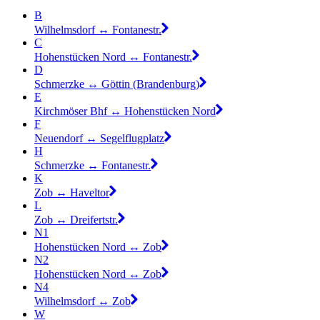
B
Wilhelmsdorf ↔︎ Fontanestr.
C
Hohenstücken Nord ↔︎ Fontanestr.
D
Schmerzke ↔︎ Göttin (Brandenburg)
E
Kirchmöser Bhf ↔︎ Hohenstücken Nord
F
Neuendorf ↔︎ Segelflugplatz
H
Schmerzke ↔︎ Fontanestr.
K
Zob ↔︎ Haveltor
L
Zob ↔︎ Dreifertstr.
N1
Hohenstücken Nord ↔︎ Zob
N2
Hohenstücken Nord ↔︎ Zob
N4
Wilhelmsdorf ↔︎ Zob
W