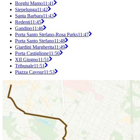
Borghi Mamo
11:41
Siepelunga
11:42
Santa Barbara
11:43
Redenti
11:45
Gandino
11:46
Porta Santo Stefano-Rosa Parks
11:47
Porta Santo Stefano
11:48
Giardini Margherita
11:49
Porta Castiglione
11:50
XII Giugno
11:51
Tribunale
11:51
Piazza Cavour
11:53