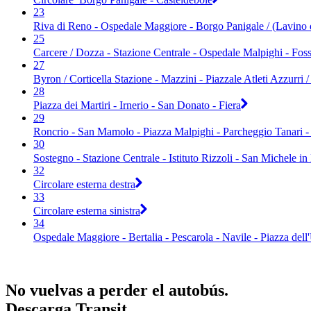
23
Riva di Reno - Ospedale Maggiore - Borgo Panigale / (Lavino
25
Carcere / Dozza - Stazione Centrale - Ospedale Malpighi - Fo
27
Byron / Corticella Stazione - Mazzini - Piazzale Atleti Azzurri
28
Piazza dei Martiri - Irnerio - San Donato - Fiera
29
Roncrio - San Mamolo - Piazza Malpighi - Parcheggio Tanari -
30
Sostegno - Stazione Centrale - Istituto Rizzoli - San Michele i
32
Circolare esterna destra
33
Circolare esterna sinistra
34
Ospedale Maggiore - Bertalia - Pescarola - Navile - Piazza dell
No vuelvas a perder el autobús.
Descarga Transit.