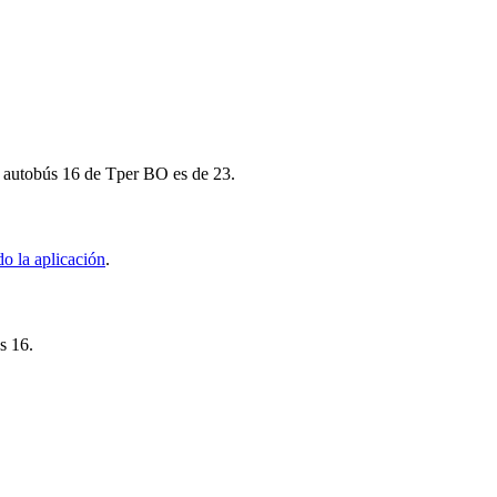
mo autobús 16 de Tper BO es de 23.
o la aplicación
.
s 16.