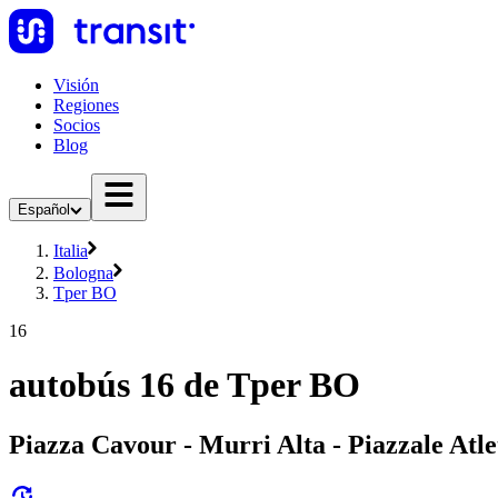
Visión
Regiones
Socios
Blog
Español
Italia
Bologna
Tper BO
16
autobús 16 de Tper BO
Piazza Cavour - Murri Alta - Piazzale Atle