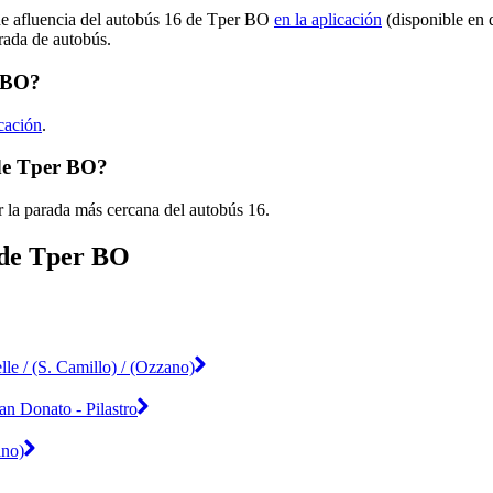
 de afluencia del autobús 16 de Tper BO
en la aplicación
(disponible en 
arada de autobús.
r BO?
icación
.
 de Tper BO?
 la parada más cercana del autobús 16.
 de Tper BO
le / (S. Camillo) / (Ozzano)
an Donato - Pilastro
ano)