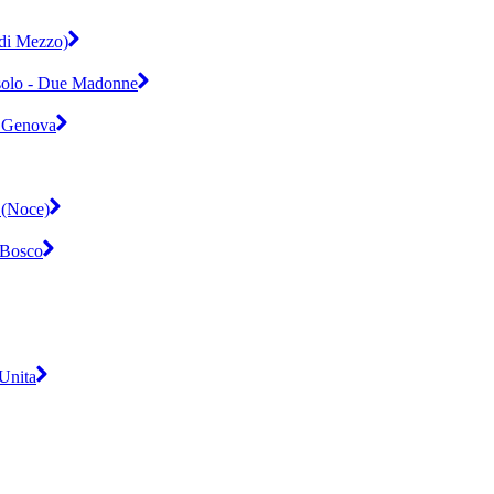
 di Mezzo)
ssolo - Due Madonne
 / Genova
 (Noce)
n Bosco
'Unita