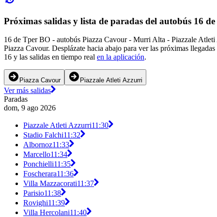
Próximas salidas y lista de paradas del autobús 16 d
16 de Tper BO - autobús Piazza Cavour - Murri Alta - Piazzale Atleti 
Piazza Cavour. Desplázate hacia abajo para ver las próximas llegadas
16 y las salidas en tiempo real
en la aplicación
.
Piazza Cavour
Piazzale Atleti Azzurri
Ver más salidas
Paradas
dom, 9 ago 2026
Piazzale Atleti Azzurri
11:30
Stadio Falchi
11:32
Albornoz
11:33
Marcello
11:34
Ponchielli
11:35
Foscherara
11:36
Villa Mazzacorati
11:37
Parisio
11:38
Rovighi
11:39
Villa Hercolani
11:40