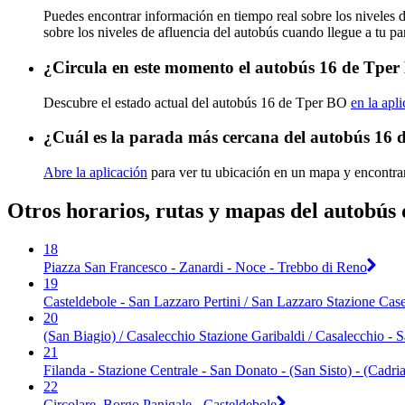
Puedes encontrar información en tiempo real sobre los niveles
sobre los niveles de afluencia del autobús cuando llegue a tu p
¿Circula en este momento el autobús 16 de Tpe
Descubre el estado actual del autobús 16 de Tper BO
en la apl
¿Cuál es la parada más cercana del autobús 16
Abre la aplicación
para ver tu ubicación en un mapa y encontrar
Otros horarios, rutas y mapas del autobús
18
Piazza San Francesco - Zanardi - Noce - Trebbo di Reno
19
Casteldebole - San Lazzaro Pertini / San Lazzaro Stazione Casel
20
(San Biagio) / Casalecchio Stazione Garibaldi / Casalecchio - S
21
Filanda - Stazione Centrale - San Donato - (San Sisto) - (Cadri
22
Circolare_Borgo Panigale - Casteldebole