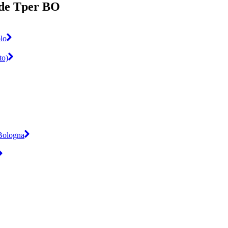
 de Tper BO
lo
to)
 Bologna