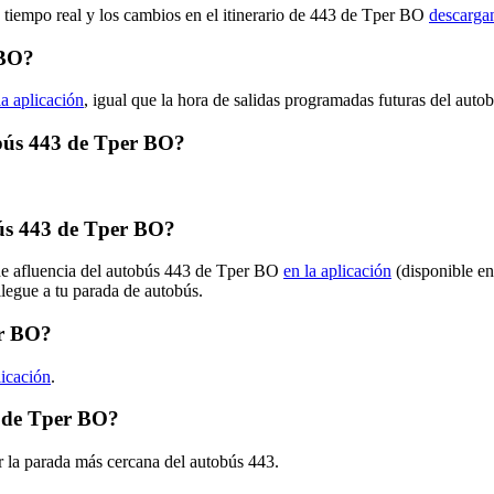
n tiempo real y los cambios en el itinerario de 443 de Tper BO
descargan
 BO?
la aplicación
, igual que la hora de salidas programadas futuras del auto
tobús 443 de Tper BO?
ús 443 de Tper BO?
 de afluencia del autobús 443 de Tper BO
en la aplicación
(disponible en
llegue a tu parada de autobús.
er BO?
licación
.
3 de Tper BO?
r la parada más cercana del autobús 443.