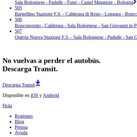
Sala Bolognese - Padulle - Funo - Castel Maggiore - Bologna
505
Bargellino Stazione F.S. - Calderara di Reno - Longara - Bonc
506
Bonconvento - Calderara - Sala Bolognese - San Giovanni in P
507
Osteria Nuova Stazione F.S. - Sala Bolognese - Padulle - San G
No vuelvas a perder el autobús.
Descarga Transit.
Descarga Transit
Disponible en
iOS
y
Android
Hola
Regiones
Blog
Prensa
Ayuda