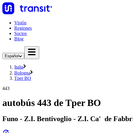
Visión
Regiones
Socios
Blog
Español
Italia
Bologna
Tper BO
443
autobús 443 de Tper BO
Funo - Z.I. Bentivoglio - Z.I. Ca' de Fabbr