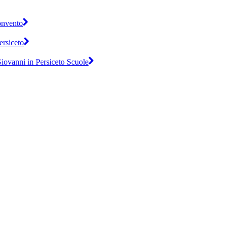
onvento
ersiceto
iovanni in Persiceto Scuole