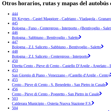
Otros horarios, rutas y mapas del autobús
444
IIS Keynes - Castel Maggiore - Cadriano - Viadagola - Granaro
445
Bologna - Funo - Centergross - Interporto - (Bentivoglio - Salet
446
Bologna - Sabbiuno - Bentivoglio - Saletto
447
Bologna - Z.I. Saliceto - Sabbiuno - Bentivoglio - Saletto
448
Bologna - Z.I. Saliceto - Centergross - Interporto
450
Diretta Cento - Pieve di Cento - Castello D'Argile - Argelato -
453
San Giorgio di Piano - Venezzano - (Castello d'Argile - Cento)
455
Cento - Pieve di Cento - S. Benedetto - San Pietro in Casale
456
Cento - Pieve di Cento - Poggetto - San Pietro in Casale
503
Calderara Municipio - Osteria Nuova Stazione F.S.
504