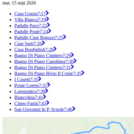
mar, 15 sept 2026
Casa Grazia
7:17
Villa Bianca
7:19
Padulle Pace
7:22
Padulle Poste
7:24
Padulle Case Riguzzi
7:25
Case Sarti
7:26
Casa Bonfiglioli
7:28
Bagno Di Piano Cimitero
7:29
Bagno Di Piano Capolinea
7:30
Bagno Di Piano Cimitero
7:31
Bagno Di Piano Bivio Il Conte
7:35
I Casetti
7:35
Ponte Loreto
7:37
Lorenzatico
7:39
Biancolina
7:41
Cippo Fanin
7:43
San Giovanni In P. Scuole
7:46