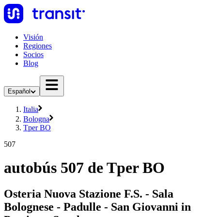
Visión
Regiones
Socios
Blog
Español
Italia
Bologna
Tper BO
507
autobús 507 de Tper BO
Osteria Nuova Stazione F.S. - Sala
Bolognese - Padulle - San Giovanni in