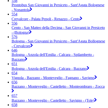
538
Prontobus San Giovanni in Persiceto - Sant'Agata Bolognese
- Nonantola
554
Crevalcore - Palata Pepoli - Renazzo - Cento
556
Cento - San Matteo della Decima - San Giovanni in Persiceto
- (Bologna)
576
Bologna - San Giovanni in Persiceto - Sant'Agata Bollognese
- Crevalcore
646
Bologna - Anzola dell'Emilia - Calcara - Spilamberto -
Bazzano
651
Bologna - Anzola dell'Emilia - Calcara - Bazzano
654
Vignola - Bazzano - Monteveglio - Fagnano - Savigno
656
Bazzano - Monteveglio - Castelletto - Monteombraro - Zocca
657
Bazzano - Monteveglio - Castelletto - Savigno - (Tole)
658