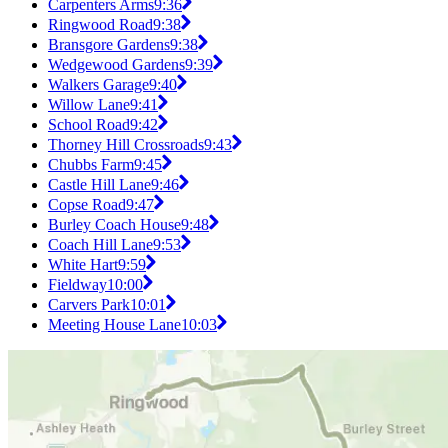
Carpenters Arms
9:36
Ringwood Road
9:38
Bransgore Gardens
9:38
Wedgewood Gardens
9:39
Walkers Garage
9:40
Willow Lane
9:41
School Road
9:42
Thorney Hill Crossroads
9:43
Chubbs Farm
9:45
Castle Hill Lane
9:46
Copse Road
9:47
Burley Coach House
9:48
Coach Hill Lane
9:53
White Hart
9:59
Fieldway
10:00
Carvers Park
10:01
Meeting House Lane
10:03