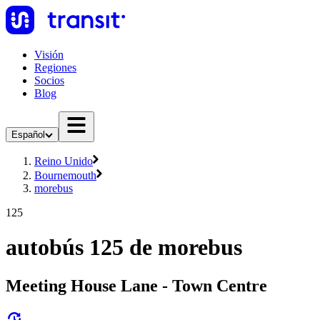
Visión
Regiones
Socios
Blog
Español
Reino Unido
Bournemouth
morebus
125
autobús 125 de morebus
Meeting House Lane - Town Centre