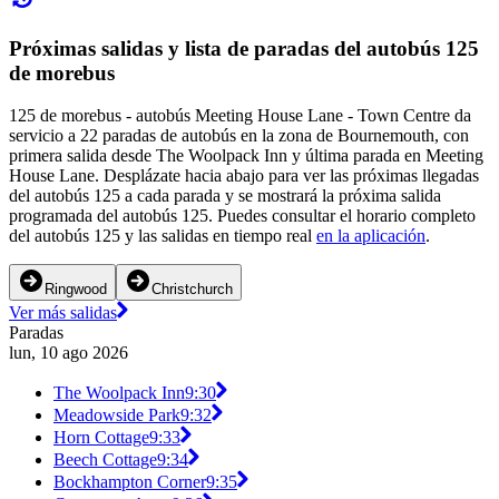
Próximas salidas y lista de paradas del autobús 125
de morebus
125 de morebus - autobús Meeting House Lane - Town Centre da
servicio a 22 paradas de autobús en la zona de Bournemouth, con
primera salida desde The Woolpack Inn y última parada en Meeting
House Lane. Desplázate hacia abajo para ver las próximas llegadas
del autobús 125 a cada parada y se mostrará la próxima salida
programada del autobús 125. Puedes consultar el horario completo
del autobús 125 y las salidas en tiempo real
en la aplicación
.
Ringwood
Christchurch
Ver más salidas
Paradas
lun, 10 ago 2026
The Woolpack Inn
9:30
Meadowside Park
9:32
Horn Cottage
9:33
Beech Cottage
9:34
Bockhampton Corner
9:35