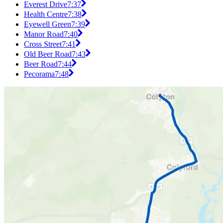
Everest Drive
7:37
Health Centre
7:38
Eyewell Green
7:39
Manor Road
7:40
Cross Street
7:41
Old Beer Road
7:43
Beer Road
7:44
Pecorama
7:48