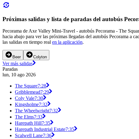
Próximas salidas y lista de paradas del autobús Peco
Pecorama de Axe Valley Mini-Travel - autobús Pecorama - The Square 
hacia abajo para ver las próximas llegadas del autobús Pecorama a c
las salidas en tiempo real
en la aplicación
.
Beer
Colyton
Ver más salidas
Paradas
lun, 10 ago 2026
The Square
7:28
Gribblemead
7:29
Coly Vale
7:30
Kingsholme
7:32
The Wheelwright
7:32
The Elms
7:33
Harepath Hill
7:35
Harepath Industrial Estate
7:35
Scalwell Lane
7:36