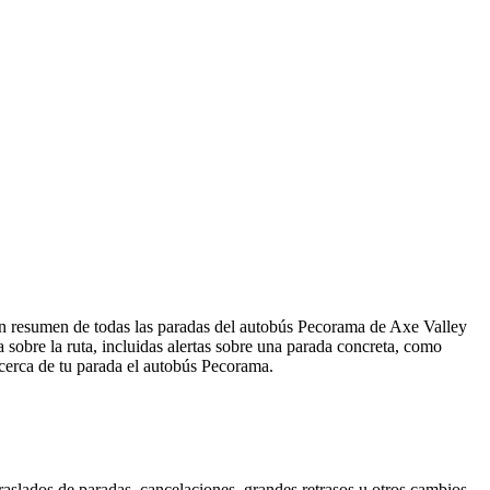
un resumen de todas las paradas del autobús Pecorama de Axe Valley
obre la ruta, incluidas alertas sobre una parada concreta, como
 cerca de tu parada el autobús Pecorama.
aslados de paradas, cancelaciones, grandes retrasos u otros cambios