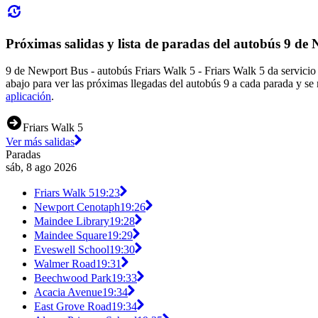
Próximas salidas y lista de paradas del autobús 9 de
9 de Newport Bus - autobús Friars Walk 5 - Friars Walk 5 da servicio 
abajo para ver las próximas llegadas del autobús 9 a cada parada y se
aplicación
.
Friars Walk 5
Ver más salidas
Paradas
sáb, 8 ago 2026
Friars Walk 5
19:23
Newport Cenotaph
19:26
Maindee Library
19:28
Maindee Square
19:29
Eveswell School
19:30
Walmer Road
19:31
Beechwood Park
19:33
Acacia Avenue
19:34
East Grove Road
19:34