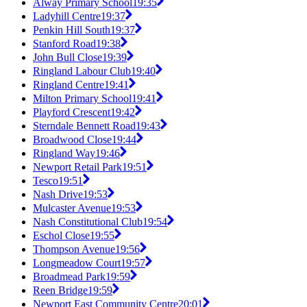
Alway Primary School
19:35
Ladyhill Centre
19:37
Penkin Hill South
19:37
Stanford Road
19:38
John Bull Close
19:39
Ringland Labour Club
19:40
Ringland Centre
19:41
Milton Primary School
19:41
Playford Crescent
19:42
Sterndale Bennett Road
19:43
Broadwood Close
19:44
Ringland Way
19:46
Newport Retail Park
19:51
Tesco
19:51
Nash Drive
19:53
Mulcaster Avenue
19:53
Nash Constitutional Club
19:54
Eschol Close
19:55
Thompson Avenue
19:56
Longmeadow Court
19:57
Broadmead Park
19:59
Reen Bridge
19:59
Newport East Community Centre
20:01