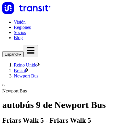
Visión
Regiones
Socios
Blog
Español
Reino Unido
Bristol
Newport Bus
9
Newport Bus
autobús 9 de Newport Bus
Friars Walk 5 - Friars Walk 5