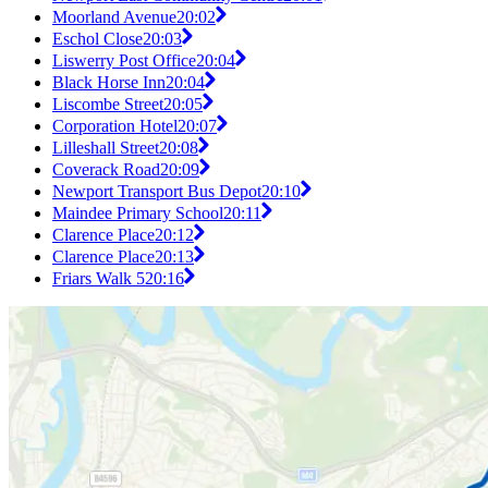
Moorland Avenue
20:02
Eschol Close
20:03
Liswerry Post Office
20:04
Black Horse Inn
20:04
Liscombe Street
20:05
Corporation Hotel
20:07
Lilleshall Street
20:08
Coverack Road
20:09
Newport Transport Bus Depot
20:10
Maindee Primary School
20:11
Clarence Place
20:12
Clarence Place
20:13
Friars Walk 5
20:16