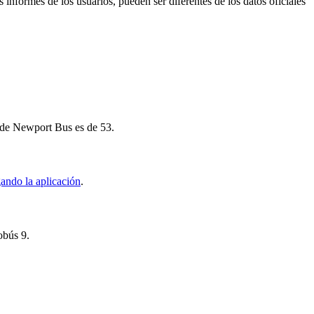
 informes de los usuarios, pueden ser diferentes de los datos oficiales
9 de Newport Bus es de 53.
ando la aplicación
.
obús 9.