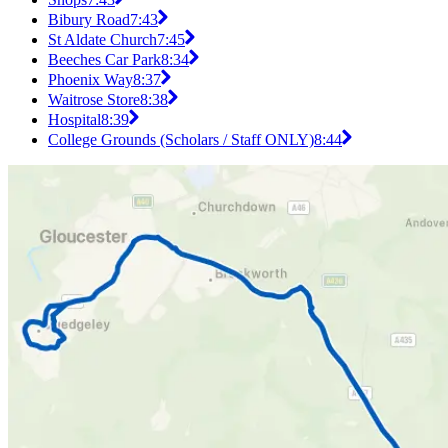
Bibury Road
7:43
St Aldate Church
7:45
Beeches Car Park
8:34
Phoenix Way
8:37
Waitrose Store
8:38
Hospital
8:39
College Grounds (Scholars / Staff ONLY)
8:44