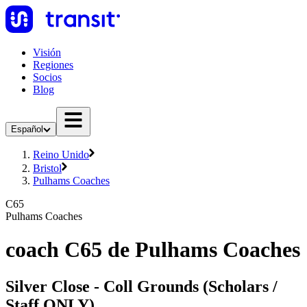
Visión
Regiones
Socios
Blog
Español
Reino Unido
Bristol
Pulhams Coaches
C65
Pulhams Coaches
coach C65 de Pulhams Coaches
Silver Close - Coll Grounds (Scholars /
Staff ONLY)