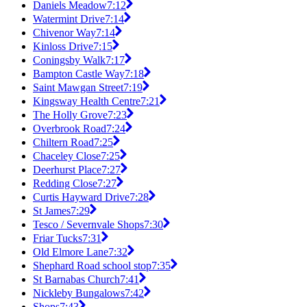
Daniels Meadow
7:12
Watermint Drive
7:14
Chivenor Way
7:14
Kinloss Drive
7:15
Coningsby Walk
7:17
Bampton Castle Way
7:18
Saint Mawgan Street
7:19
Kingsway Health Centre
7:21
The Holly Grove
7:23
Overbrook Road
7:24
Chiltern Road
7:25
Chaceley Close
7:25
Deerhurst Place
7:27
Redding Close
7:27
Curtis Hayward Drive
7:28
St James
7:29
Tesco / Severnvale Shops
7:30
Friar Tucks
7:31
Old Elmore Lane
7:32
Shephard Road school stop
7:35
St Barnabas Church
7:41
Nickleby Bungalows
7:42
Shops
7:43