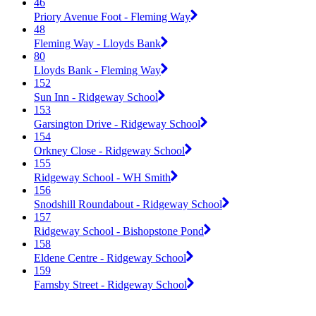
46
Priory Avenue Foot - Fleming Way
48
Fleming Way - Lloyds Bank
80
Lloyds Bank - Fleming Way
152
Sun Inn - Ridgeway School
153
Garsington Drive - Ridgeway School
154
Orkney Close - Ridgeway School
155
Ridgeway School - WH Smith
156
Snodshill Roundabout - Ridgeway School
157
Ridgeway School - Bishopstone Pond
158
Eldene Centre - Ridgeway School
159
Farnsby Street - Ridgeway School