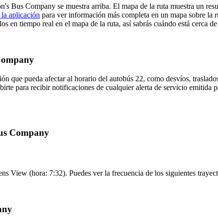
don's Bus Company se muestra arriba. El mapa de la ruta muestra un r
la aplicación
para ver información más completa en un mapa sobre la ru
os en tiempo real en el mapa de la ruta, así sabrás cuándo está cerca de
s Company
ón que pueda afectar al horario del autobús 22, como desvíos, traslados
birte para recibir notificaciones de cualquier alerta de servicio emiti
 Bus Company
lens View (hora: 7:32). Puedes ver la frecuencia de los siguientes traye
any