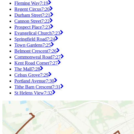
Fleming Way
7:19
Regent Circus
7:20
Durham Street
7:21
Cannon Street
7:22
Prospect Place
7:23
Evangelical Church
7:23
Springfield Road
7:24
Town Gardens
7:25
Belmont Crescent
7:26
Commonweal Road
7:27
Kent Road Corner
7:27
The Mall
7:28
Celsus Grove
7:29
Portland Avenue
7:30
Tithe Barn Crescent
7:31
St Helens View
7:32