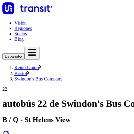
Visión
Regiones
Socios
Blog
Español
Reino Unido
Bristol
Swindon's Bus Company
22
autobús 22 de Swindon's Bus 
B / Q - St Helens View