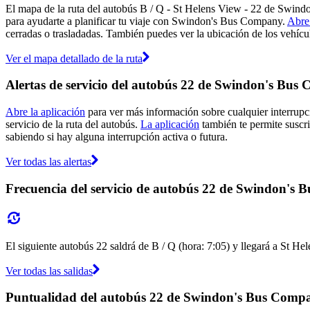
El mapa de la ruta del autobús B / Q - St Helens View - 22 de Swin
para ayudarte a planificar tu viaje con Swindon's Bus Company.
Abre 
cerradas o trasladadas. También puedes ver la ubicación de los vehícul
Ver el mapa detallado de la ruta
Alertas de servicio del autobús 22 de Swindon's Bu
Abre la aplicación
para ver más información sobre cualquier interrupci
servicio de la ruta del autobús.
La aplicación
también te permite suscri
sabiendo si hay alguna interrupción activa o futura.
Ver todas las alertas
Frecuencia del servicio de autobús 22 de Swindon's
El siguiente autobús 22 saldrá de B / Q (hora: 7:05) y llegará a St He
Ver todas las salidas
Puntualidad del autobús 22 de Swindon's Bus Comp