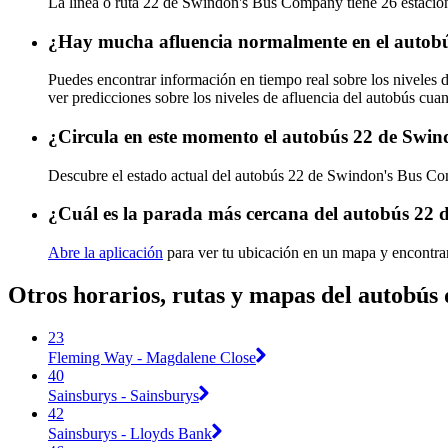
La línea o ruta 22 de Swindon's Bus Company tiene 26 estacio
¿Hay mucha afluencia normalmente en el auto
Puedes encontrar información en tiempo real sobre los nivele
ver predicciones sobre los niveles de afluencia del autobús cua
¿Circula en este momento el autobús 22 de Sw
Descubre el estado actual del autobús 22 de Swindon's Bus 
¿Cuál es la parada más cercana del autobús 2
Abre la aplicación
para ver tu ubicación en un mapa y encontrar
Otros horarios, rutas y mapas del autobú
23
Fleming Way - Magdalene Close
40
Sainsburys - Sainsburys
42
Sainsburys - Lloyds Bank