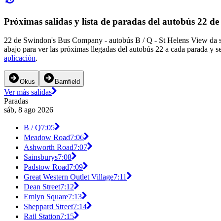
Próximas salidas y lista de paradas del autobús 22
22 de Swindon's Bus Company - autobús B / Q - St Helens View da ser
abajo para ver las próximas llegadas del autobús 22 a cada parada y s
aplicación
.
Okus
Barnfield
Ver más salidas
Paradas
sáb, 8 ago 2026
B / Q
7:05
Meadow Road
7:06
Ashworth Road
7:07
Sainsburys
7:08
Padstow Road
7:09
Great Western Outlet Village
7:11
Dean Street
7:12
Emlyn Square
7:13
Sheppard Street
7:14
Rail Station
7:15