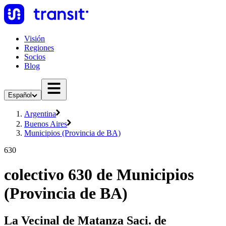
Visión
Regiones
Socios
Blog
Español
Argentina
Buenos Aires
Municipios (Provincia de BA)
630
colectivo 630 de Municipios
(Provincia de BA)
La Vecinal de Matanza Saci. de