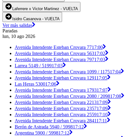
Laferrere x Victor Martinez - VUELTA
Isidro Casanova - VUELTA
Ver más salidas
Paradas
lun, 10 ago 2026
Avenida Intendente Esteban Crovara 77
17:00
Avenida Intendente Esteban Crovara 563
17:02
Avenida Intendente Esteban Crovara 797
17:03
Larrea 5149 / 5199
17:03
Avenida Intendente Esteban Crovara 1099 / 1175
17:04
Avenida Intendente Esteban Crovara 1291
17:05
Las Heras 5300
17:06
Avenida Intendente Esteban Crovara 1793
17:07
Avenida Intendente Esteban Crovara 2080 / 2098
17:08
Avenida Intendente Esteban Crovara 2213
17:09
Avenida Intendente Esteban Crovara 2357
17:09
Avenida Intendente Esteban Crovara 2559
17:10
Avenida Intendente Esteban Crovara 2841
17:11
Berón de Astrada 5940 / 5998
17:12
Argentina 5900 / 5998
17:12