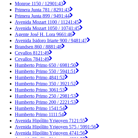
Monroe 1150 / 1290
1:43
Primera Junta 781 / 829
1:43
Primera Junta 899 / 949
1:44
Avenida Mozart 1100 / 1124
1:45
Avenida Mozart 1050 / 1074
1:45
Agente José H. Lora 966
1:46
Avenida Isidoro Iriarte 900 / 948
1:47
Brandsen 860 / 888
1:48
Cevallos 812
1:49
Cevallos 784
1:49
Humberto Primo 650 / 698
1:50
Humberto Primo 550 / 594
1:51
Humberto Primo 484
1:52
Humberto Primo 350 / 392
1:52
Humberto Primo 306
1:53
Humberto Primo 250 / 298
1:53
Humberto Primo 200 / 222
1:53
Humberto Primo 154
1:54
Humberto Primo 111
1:54
Avenida Hipólito Yrigoyen 712
1:55
Avenida Hipólito Yrigoyen 575 / 599
1:56
Avenida Hipólito Yrigoyen 474
1:56