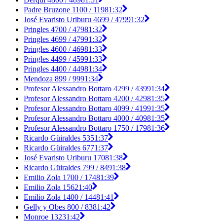
Padre Bruzone 1100 / 1198
1:32
José Evaristo Uriburu 4699 / 4799
1:32
Pringles 4700 / 4798
1:32
Pringles 4699 / 4799
1:32
Pringles 4600 / 4698
1:33
Pringles 4499 / 4599
1:33
Pringles 4400 / 4498
1:34
Mendoza 899 / 999
1:34
Profesor Alessandro Bottaro 4299 / 4399
1:34
Profesor Alessandro Bottaro 4200 / 4298
1:35
Profesor Alessandro Bottaro 4099 / 4199
1:35
Profesor Alessandro Bottaro 4000 / 4098
1:35
Profesor Alessandro Bottaro 1750 / 1798
1:36
Ricardo Güiraldes 535
1:37
Ricardo Güiraldes 677
1:37
José Evaristo Uriburu 1708
1:38
Ricardo Güiraldes 799 / 849
1:38
Emilio Zola 1700 / 1748
1:39
Emilio Zola 1562
1:40
Emilio Zola 1400 / 1448
1:41
Gelly y Obes 800 / 838
1:42
Monroe 1323
1:42