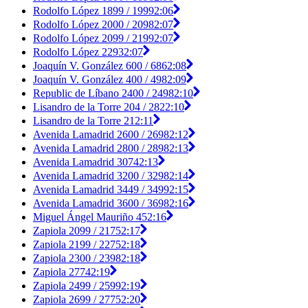
Rodolfo López 1899 / 1999
2:06
Rodolfo López 2000 / 2098
2:07
Rodolfo López 2099 / 2199
2:07
Rodolfo López 2293
2:07
Joaquín V. González 600 / 686
2:08
Joaquín V. González 400 / 498
2:09
Republic de Líbano 2400 / 2498
2:10
Lisandro de la Torre 204 / 282
2:10
Lisandro de la Torre 21
2:11
Avenida Lamadrid 2600 / 2698
2:12
Avenida Lamadrid 2800 / 2898
2:13
Avenida Lamadrid 3074
2:13
Avenida Lamadrid 3200 / 3298
2:14
Avenida Lamadrid 3449 / 3499
2:15
Avenida Lamadrid 3600 / 3698
2:16
Miguel Ángel Mauriño 45
2:16
Zapiola 2099 / 2175
2:17
Zapiola 2199 / 2275
2:18
Zapiola 2300 / 2398
2:18
Zapiola 2774
2:19
Zapiola 2499 / 2599
2:19
Zapiola 2699 / 2775
2:20