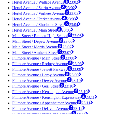
Hertel Avenue / Wallace Avenue
23:02
Hertel Avenue / Starin Avenue
23:02
Hertel Avenue / Vorhees Avenue
23:03
Hertel Avenue / Parker Avenue
23:03
Hertel Avenue / Shoshone Street
23:04
Hertel Avenue / Main Street
23:05
Main Street / Bennett High School
23:06
Main Street / Depew Avenue
23:06
Main Street / Morris Avenue
23:07
Main Street / Amherst Street
23:07
Fillmore Avenue / Main Street
23:08
Fillmore Avenue / Rodney Avenue
23:08
Fillmore Avenue / Jewett Parkway
23:09
Fillmore Avenue / Leroy Avenue
23:09
Fillmore Avenue / Dewey Avenue
23:10
Fillmore Avenue / Gesl Street
23:10
Fillmore Avenue / Kensington Avenue
23:10
Fillmore Avenue / Kensington Expressway
23:11
Fillmore Avenue / Appenheimer Avenue
23:11
Fillmore Avenue / Delavan Avenue
23:12