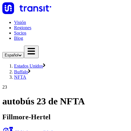
Visión
Regiones
Socios
Blog
Español
Estados Unidos
Buffalo
NFTA
23
autobús 23 de NFTA
Fillmore-Hertel