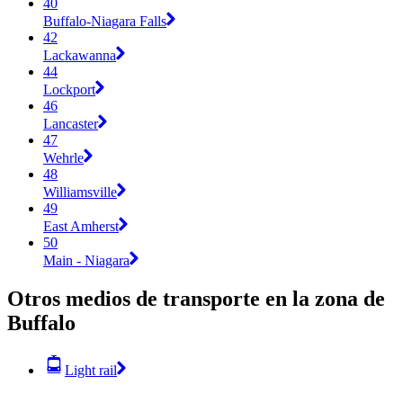
40
Buffalo-Niagara Falls
42
Lackawanna
44
Lockport
46
Lancaster
47
Wehrle
48
Williamsville
49
East Amherst
50
Main - Niagara
Otros medios de transporte en la zona de
Buffalo
Light rail