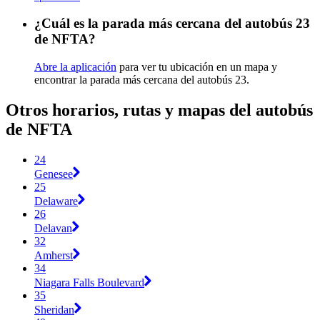
¿Cuál es la parada más cercana del autobús 23
de NFTA?
Abre la aplicación
para ver tu ubicación en un mapa y
encontrar la parada más cercana del autobús 23.
Otros horarios, rutas y mapas del autobús
de NFTA
24
Genesee
25
Delaware
26
Delavan
32
Amherst
34
Niagara Falls Boulevard
35
Sheridan