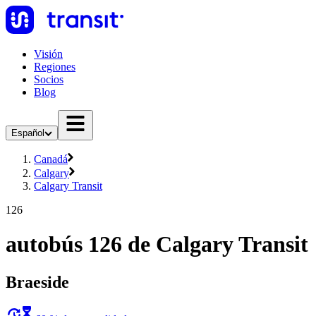
Visión
Regiones
Socios
Blog
Español
Canadá
Calgary
Calgary Transit
126
autobús 126 de Calgary Transit
Braeside