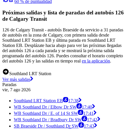
60 % de puntualidad
Próximas salidas y lista de paradas del autobús 126
de Calgary Transit
126 de Calgary Transit - autobús Braeside da servicio a 31 paradas
de autobús en la zona de Calgary, con primera salida desde
Southland LRT Station EB y última parada en Southland LRT
Station EB. Desplázate hacia abajo para ver las próximas llegadas
del autobús 126 a cada parada y se mostrará la próxima salida
programada del autobús 126. Puedes consultar el horario completo
del autobús 126 y las salidas en tiempo real
en la aplicación
.
Southland LRT Station
Ver más salidas
Paradas
vie, 7 ago 2026
Southland LRT Station EB
17:38
WB Southland Dr / Elbow Dr SW
17:40
WB Southland Dr / E. of 14 St SW
17:41
WB Southland Dr / Bradbury Dr SW
17:42
SB Braeside Dr / Southland Dr SW
17:43