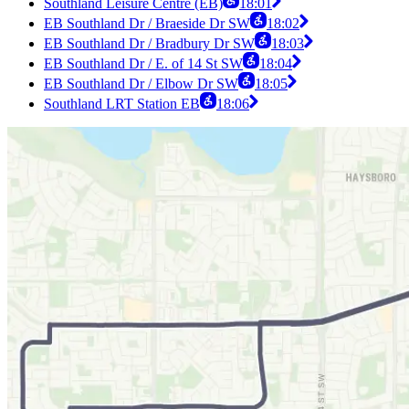
Southland Leisure Centre (EB)
18:01
EB Southland Dr / Braeside Dr SW
18:02
EB Southland Dr / Bradbury Dr SW
18:03
EB Southland Dr / E. of 14 St SW
18:04
EB Southland Dr / Elbow Dr SW
18:05
Southland LRT Station EB
18:06