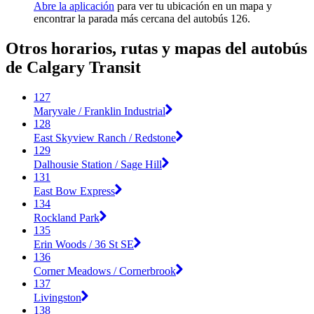
Abre la aplicación
para ver tu ubicación en un mapa y
encontrar la parada más cercana del autobús 126.
Otros horarios, rutas y mapas del autobús
de Calgary Transit
127
Maryvale / Franklin Industrial
128
East Skyview Ranch / Redstone
129
Dalhousie Station / Sage Hill
131
East Bow Express
134
Rockland Park
135
Erin Woods / 36 St SE
136
Corner Meadows / Cornerbrook
137
Livingston
138