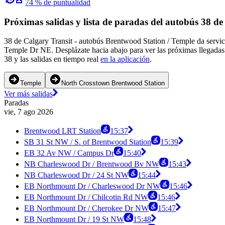
74 % de puntualidad
Próximas salidas y lista de paradas del autobús 38 de
38 de Calgary Transit - autobús Brentwood Station / Temple da servi
Temple Dr NE. Desplázate hacia abajo para ver las próximas llegadas 
38 y las salidas en tiempo real
en la aplicación
.
Temple
North Crosstown Brentwood Station
Ver más salidas
Paradas
vie, 7 ago 2026
Brentwood LRT Station
15:37
SB 31 St NW / S. of Brentwood Station
15:39
EB 32 Av NW / Campus Dr
15:40
NB Charleswood Dr / Brentwood Bv NW
15:43
NB Charleswood Dr / 24 St NW
15:44
EB Northmount Dr / Charleswood Dr NW
15:46
EB Northmount Dr / Chilcotin Rd NW
15:46
EB Northmount Dr / Cherokee Dr NW
15:47
EB Northmount Dr / 19 St NW
15:48