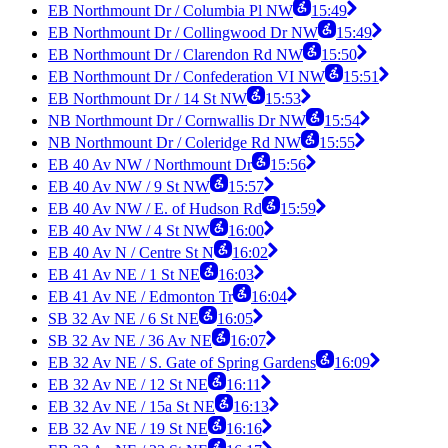
EB Northmount Dr / Columbia Pl NW
15:49
EB Northmount Dr / Collingwood Dr NW
15:49
EB Northmount Dr / Clarendon Rd NW
15:50
EB Northmount Dr / Confederation VI NW
15:51
EB Northmount Dr / 14 St NW
15:53
NB Northmount Dr / Cornwallis Dr NW
15:54
NB Northmount Dr / Coleridge Rd NW
15:55
EB 40 Av NW / Northmount Dr
15:56
EB 40 Av NW / 9 St NW
15:57
EB 40 Av NW / E. of Hudson Rd
15:59
EB 40 Av NW / 4 St NW
16:00
EB 40 Av N / Centre St N
16:02
EB 41 Av NE / 1 St NE
16:03
EB 41 Av NE / Edmonton Tr
16:04
SB 32 Av NE / 6 St NE
16:05
SB 32 Av NE / 36 Av NE
16:07
EB 32 Av NE / S. Gate of Spring Gardens
16:09
EB 32 Av NE / 12 St NE
16:11
EB 32 Av NE / 15a St NE
16:13
EB 32 Av NE / 19 St NE
16:16