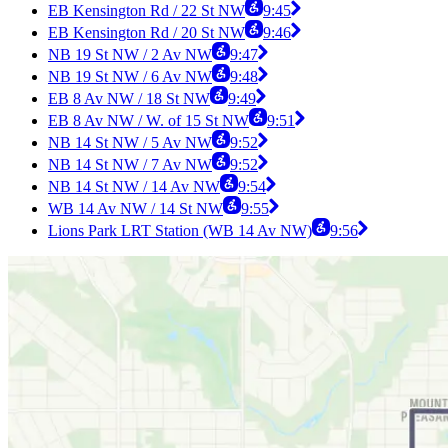
EB Kensington Rd / 22 St NW
9:45
EB Kensington Rd / 20 St NW
9:46
NB 19 St NW / 2 Av NW
9:47
NB 19 St NW / 6 Av NW
9:48
EB 8 Av NW / 18 St NW
9:49
EB 8 Av NW / W. of 15 St NW
9:51
NB 14 St NW / 5 Av NW
9:52
NB 14 St NW / 7 Av NW
9:52
NB 14 St NW / 14 Av NW
9:54
WB 14 Av NW / 14 St NW
9:55
Lions Park LRT Station (WB 14 Av NW)
9:56