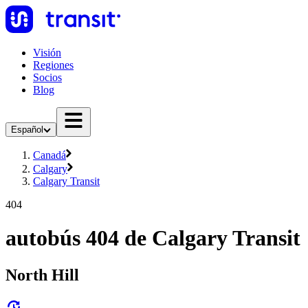
Visión
Regiones
Socios
Blog
Español
Canadá
Calgary
Calgary Transit
404
autobús 404 de Calgary Transit
North Hill