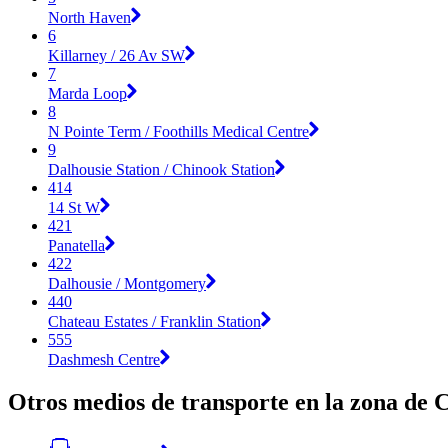
North Haven
6
Killarney / 26 Av SW
7
Marda Loop
8
N Pointe Term / Foothills Medical Centre
9
Dalhousie Station / Chinook Station
414
14 St W
421
Panatella
422
Dalhousie / Montgomery
440
Chateau Estates / Franklin Station
555
Dashmesh Centre
Otros medios de transporte en la zona de 