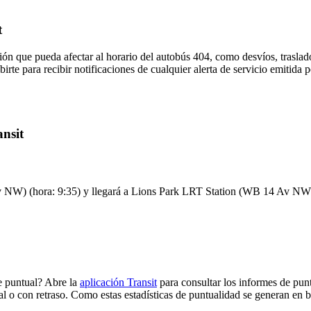
t
ón que pueda afectar al horario del autobús 404, como desvíos, traslado
irte para recibir notificaciones de cualquier alerta de servicio emitida 
ansit
 NW) (hora: 9:35) y llegará a Lions Park LRT Station (WB 14 Av NW) (h
e puntual? Abre la
aplicación Transit
para consultar los informes de punt
al o con retraso. Como estas estadísticas de puntualidad se generan en ba