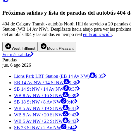
Próximas salidas y lista de paradas del autobús 404 
404 de Calgary Transit - autobús North Hill da servicio a 20 parada
Station (WB 14 Av NW). Desplázate hacia abajo para ver las próximas
del autobús 404 y las salidas en tiempo real
en la aplicación
.
West Hillhurst
Mount Pleasant
Ver más salidas
Paradas
jue, 6 ago 2026
Lions Park LRT Station (EB 14 Av NW)
9:35
EB 14 Av NW / 14 St NW
9:36
SB 14 St NW / 14 Av NW
9:37
WB 8 Av NW / 16 St NW
9:39
SB 18 St NW / 8 Av NW
9:40
WB 5 Av NW / 19 St NW
9:41
WB 5 Av NW / 20 St NW
9:42
WB 5 Av NW / 22 St NW
9:43
SB 23 St NW / 2 Av NW
9:44