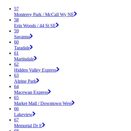
57
Monterey Park / McCall Wy NE
58
Erin Woods / 44 St SE
59
Savanna
60
Taradale
61
Martindale
62
Hidden Valley Express
63
Alpine Park
64
Macewan Express
65
Market Mall / Downtown West
66
Lakeview
67
Memorial Dr E
68