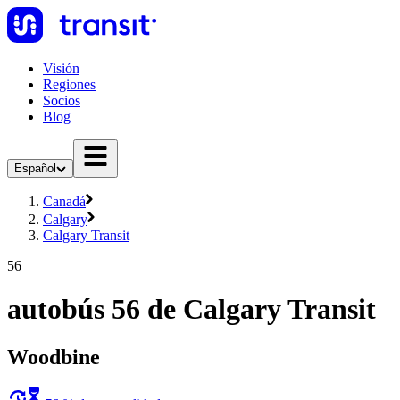
Visión
Regiones
Socios
Blog
Español
Canadá
Calgary
Calgary Transit
56
autobús 56 de Calgary Transit
Woodbine