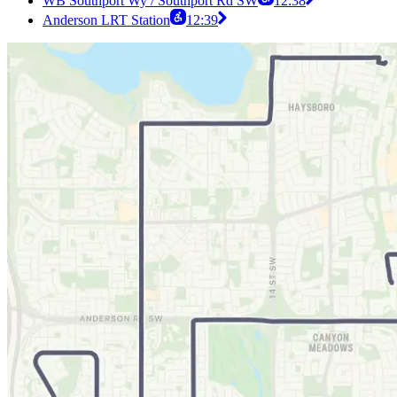
WB Southport Wy / Southport Rd SW
12:38
Anderson LRT Station
12:39