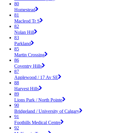
80
Homestead
81
Macleod Tr S
82
Nolan Hill
83
Parkland
85
Martin Crossing
86
Coventry Hills
87
Applewood / 17 Av SE
88
Harvest Hills
89
Lions Park / North Pointe
90
Bridgeland / University of Calgary
91
Foothills Medical Centre
92