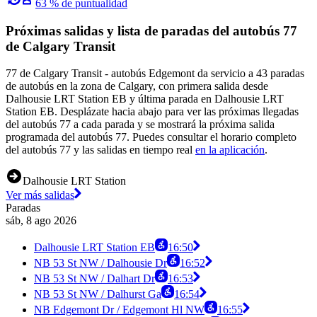
63 % de puntualidad
Próximas salidas y lista de paradas del autobús 77
de Calgary Transit
77 de Calgary Transit - autobús Edgemont da servicio a 43 paradas
de autobús en la zona de Calgary, con primera salida desde
Dalhousie LRT Station EB y última parada en Dalhousie LRT
Station EB. Desplázate hacia abajo para ver las próximas llegadas
del autobús 77 a cada parada y se mostrará la próxima salida
programada del autobús 77. Puedes consultar el horario completo
del autobús 77 y las salidas en tiempo real
en la aplicación
.
Dalhousie LRT Station
Ver más salidas
Paradas
sáb, 8 ago 2026
Dalhousie LRT Station EB
16:50
NB 53 St NW / Dalhousie Dr
16:52
NB 53 St NW / Dalhart Dr
16:53
NB 53 St NW / Dalhurst Ga
16:54
NB Edgemont Dr / Edgemont Hl NW
16:55