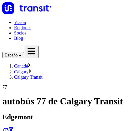
Visión
Regiones
Socios
Blog
Español
Canadá
Calgary
Calgary Transit
77
autobús 77 de Calgary Transit
Edgemont