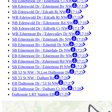
SB Edgebrook Dr / Edgebank Ci NW
17:13
SB Edenwold Dr / Edgemont Bv NW
17:13
SB Edenwold Dr / Edcath Ri NW
17:14
WB Edenwold Dr / Edcath Ri NW
17:16
NB Edenwold Dr / Edenstone Rd NW
17:16
NB Edenwold Dr / Edforth Cr NW
17:17
WB Edgemont Bv / Edgevalley Dr NW
17:18
SB Edgemont Bv / Edgepark Bv NW
17:19
SB Edgemont Bv / Edgehill Dr NW
17:20
SB Edgemont Bv / Edgedale Dr NW
17:21
EB Edgemont Dr / Edgemont Bv NW
17:22
SB Edgemont Dr / Edgemont Rd NW
17:22
SB Edgemont Dr / Edgemont Pl NW
17:23
SB 53 St NW / N.Leg Dalhousie Dr
17:25
SB 53 St NW / Dalhart Rd
17:26
EB Dalhousie Dr / 53 St NW
17:27
EB Dalhousie Dr / Dalham Cr NW
17:28
Dalhousie LRT Station EB
17:29