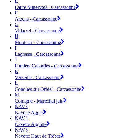
E
Laure Minervois - Carcassonne
F
Arzens - Carcassonne
G
Villarzel - Carcassonne
H
Montclar - Carcassonne
I
Lagrasse - Carcassonne
J
Fontiers Cabardès - Carcassonne
K
Verzeille - Carcassonne
L
Conques sur Orbiel - Carcassonne
M
Comigne - Maréchal juin
NAV3
Navette Agglo
NAV4
Navette Aiguille
NAV5
Navette Haut de Trèbes