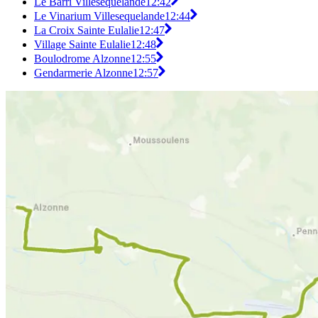
Le Barri Villesequelande
12:42
Le Vinarium Villesequelande
12:44
La Croix Sainte Eulalie
12:47
Village Sainte Eulalie
12:48
Boulodrome Alzonne
12:55
Gendarmerie Alzonne
12:57