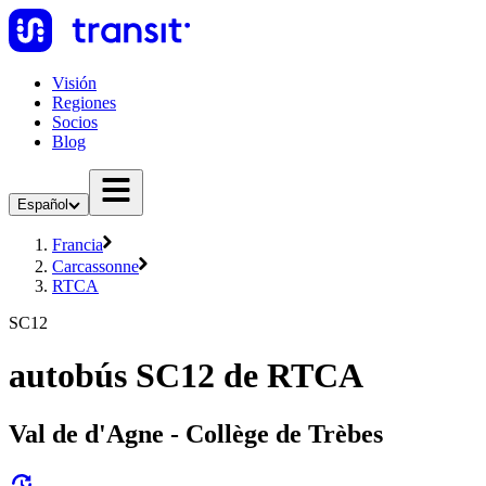
Visión
Regiones
Socios
Blog
Español
Francia
Carcassonne
RTCA
SC12
autobús SC12 de RTCA
Val de d'Agne - Collège de Trèbes