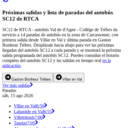
Próximas salidas y lista de paradas del autobús
SC12 de RTCA
SC12 de RTCA - autobús Val de d'Agne - Collège de Trèbes da
servicio a 14 paradas de autobús en la zona de Carcassonne, con
primera salida desde Villar en Val y última parada en Gaston
Bonheur Trèbes. Desplázate hacia abajo para ver las próximas
llegadas del autobús SC12 a cada parada y se mostrará la próxima
salida programada del autobús SC12. Puedes consultar el horario
completo del autobús SC12 y las salidas en tiempo real
en la
aplicación
.
Gaston Bonheur Trèbes
Villar en Val
Ver más salidas
Paradas
sáb, 15 ago 2026
Villar en Val
6:50
Labastide en Val
6:55
Villetritouls
7:00
Taurize
7:05