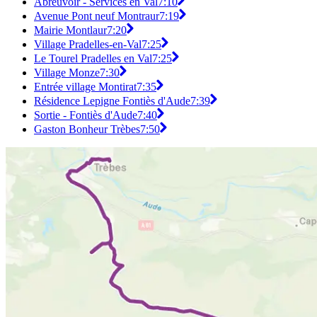
Abreuvoir - Services en Val
7:10
Avenue Pont neuf Montraur
7:19
Mairie Montlaur
7:20
Village Pradelles-en-Val
7:25
Le Tourel Pradelles en Val
7:25
Village Monze
7:30
Entrée village Montirat
7:35
Résidence Lepigne Fontiès d'Aude
7:39
Sortie - Fontiès d'Aude
7:40
Gaston Bonheur Trèbes
7:50