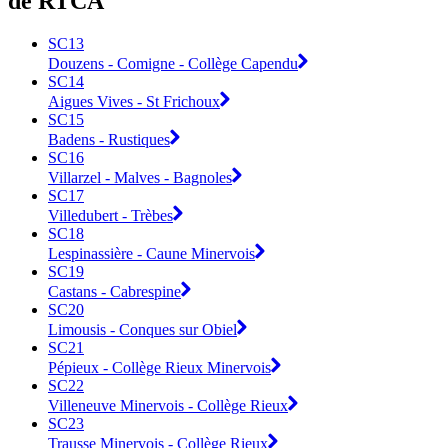
de RTCA
SC13
Douzens - Comigne - Collège Capendu
SC14
Aigues Vives - St Frichoux
SC15
Badens - Rustiques
SC16
Villarzel - Malves - Bagnoles
SC17
Villedubert - Trèbes
SC18
Lespinassière - Caune Minervois
SC19
Castans - Cabrespine
SC20
Limousis - Conques sur Obiel
SC21
Pépieux - Collège Rieux Minervois
SC22
Villeneuve Minervois - Collège Rieux
SC23
Trausse Minervois - Collège Rieux