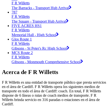
F R Willetts
The Barracks - Transport Hub Arrival
787
F R Willetts
The Square - Transport Hub Arrival
FIVE ACRES HS1
F R Willetts
Memorial Hall - High School
Glos Route 1
F R Willetts
Gibsons - St Peter's Rc High School
MCS Route 2
F R Willetts
Gibsons - Monmouth Comprehensive School
Acerca de F R Willetts
F R Willetts es una entidad de transporte público que presta servicios
en el área de Cardiff. F R Willetts opera los siguientes medios de
transporte en todo el área de Cardiff: coach. En total, F R Willetts
dispone de 6 líneas o rutas de coach medios de transporte. F R
Willetts brinda servicio en 316 paradas o estaciones en el área de
Cardiff.