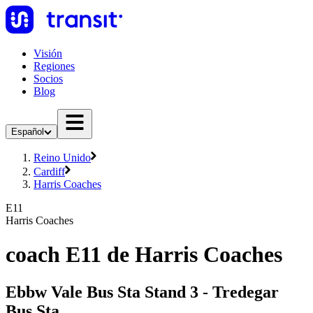
Visión
Regiones
Socios
Blog
Español
Reino Unido
Cardiff
Harris Coaches
E11
Harris Coaches
coach E11 de Harris Coaches
Ebbw Vale Bus Sta Stand 3 - Tredegar
Bus Sta