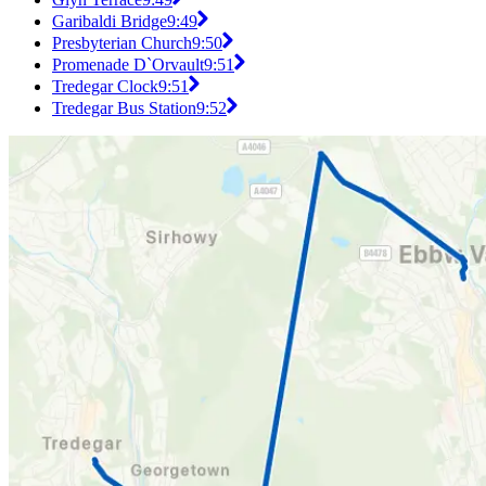
Garibaldi Bridge
9:49
Presbyterian Church
9:50
Promenade D`Orvault
9:51
Tredegar Clock
9:51
Tredegar Bus Station
9:52