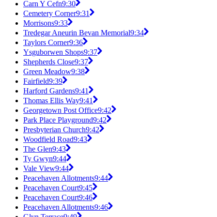
Carn Y Cefn
9:30
Cemetery Corner
9:31
Morrisons
9:33
Tredegar Aneurin Bevan Memorial
9:34
Taylors Corner
9:36
Ysguborwen Shops
9:37
Shepherds Close
9:37
Green Meadow
9:38
Fairfield
9:39
Harford Gardens
9:41
Thomas Ellis Way
9:41
Georgetown Post Office
9:42
Park Place Playground
9:42
Presbyterian Church
9:42
Woodfield Road
9:43
The Glen
9:43
Ty Gwyn
9:44
Vale View
9:44
Peacehaven Allotments
9:44
Peacehaven Court
9:45
Peacehaven Court
9:46
Peacehaven Allotments
9:46
Glyn Terrace
9:49