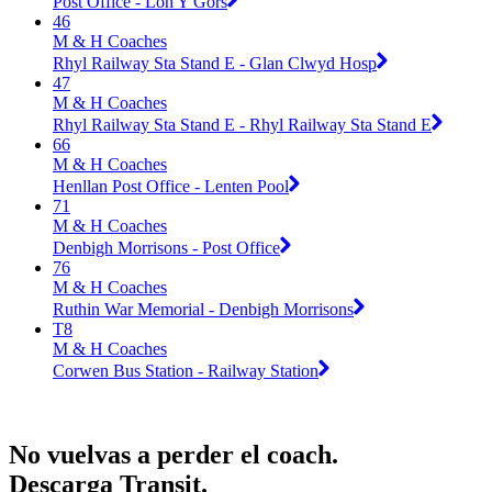
Post Office - Lon Y Gors
46
M & H Coaches
Rhyl Railway Sta Stand E - Glan Clwyd Hosp
47
M & H Coaches
Rhyl Railway Sta Stand E - Rhyl Railway Sta Stand E
66
M & H Coaches
Henllan Post Office - Lenten Pool
71
M & H Coaches
Denbigh Morrisons - Post Office
76
M & H Coaches
Ruthin War Memorial - Denbigh Morrisons
T8
M & H Coaches
Corwen Bus Station - Railway Station
No vuelvas a perder el coach.
Descarga Transit.