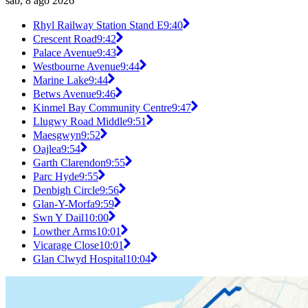
sáb, 8 ago 2026
Rhyl Railway Station Stand E
9:40
Crescent Road
9:42
Palace Avenue
9:43
Westbourne Avenue
9:44
Marine Lake
9:44
Betws Avenue
9:46
Kinmel Bay Community Centre
9:47
Llugwy Road Middle
9:51
Maesgwyn
9:52
Oajlea
9:54
Garth Clarendon
9:55
Parc Hyde
9:55
Denbigh Circle
9:56
Glan-Y-Morfa
9:59
Swn Y Dail
10:00
Lowther Arms
10:01
Vicarage Close
10:01
Glan Clwyd Hospital
10:04