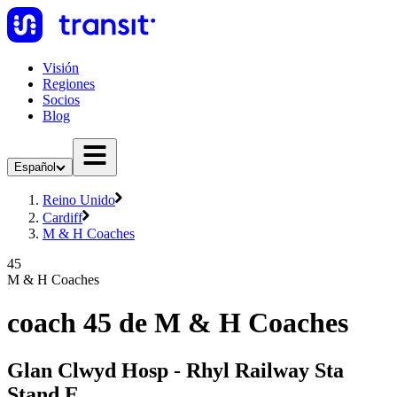
Visión
Regiones
Socios
Blog
Español
Reino Unido
Cardiff
M & H Coaches
45
M & H Coaches
coach 45 de M & H Coaches
Glan Clwyd Hosp - Rhyl Railway Sta
Stand E