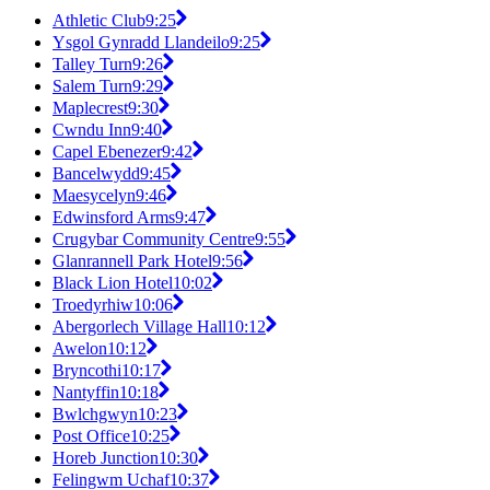
Athletic Club
9:25
Ysgol Gynradd Llandeilo
9:25
Talley Turn
9:26
Salem Turn
9:29
Maplecrest
9:30
Cwndu Inn
9:40
Capel Ebenezer
9:42
Bancelwydd
9:45
Maesycelyn
9:46
Edwinsford Arms
9:47
Crugybar Community Centre
9:55
Glanrannell Park Hotel
9:56
Black Lion Hotel
10:02
Troedyrhiw
10:06
Abergorlech Village Hall
10:12
Awelon
10:12
Bryncothi
10:17
Nantyffin
10:18
Bwlchgwyn
10:23
Post Office
10:25
Horeb Junction
10:30
Felingwm Uchaf
10:37