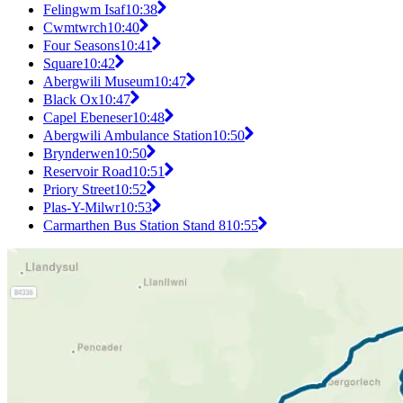
Felingwm Isaf
10:38
Cwmtwrch
10:40
Four Seasons
10:41
Square
10:42
Abergwili Museum
10:47
Black Ox
10:47
Capel Ebeneser
10:48
Abergwili Ambulance Station
10:50
Brynderwen
10:50
Reservoir Road
10:51
Priory Street
10:52
Plas-Y-Milwr
10:53
Carmarthen Bus Station Stand 8
10:55