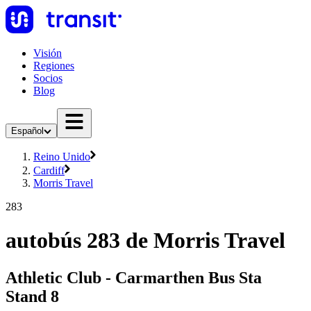
Visión
Regiones
Socios
Blog
Español
Reino Unido
Cardiff
Morris Travel
283
autobús 283 de Morris Travel
Athletic Club - Carmarthen Bus Sta
Stand 8