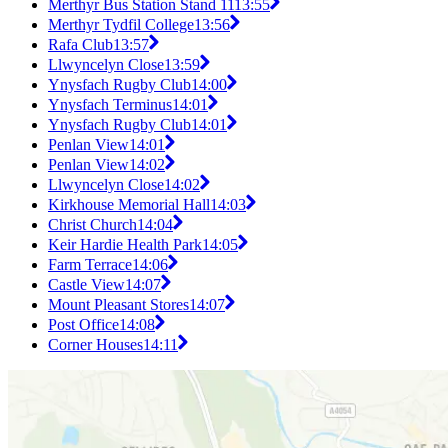
Merthyr Bus Station Stand 11
13:55
Merthyr Tydfil College
13:56
Rafa Club
13:57
Llwyncelyn Close
13:59
Ynysfach Rugby Club
14:00
Ynysfach Terminus
14:01
Ynysfach Rugby Club
14:01
Penlan View
14:01
Penlan View
14:02
Llwyncelyn Close
14:02
Kirkhouse Memorial Hall
14:03
Christ Church
14:04
Keir Hardie Health Park
14:05
Farm Terrace
14:06
Castle View
14:07
Mount Pleasant Stores
14:07
Post Office
14:08
Corner Houses
14:11