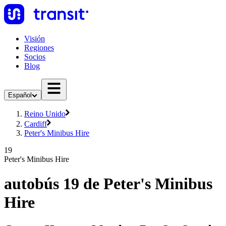
Visión
Regiones
Socios
Blog
Español
Reino Unido
Cardiff
Peter's Minibus Hire
19
Peter's Minibus Hire
autobús 19 de Peter's Minibus
Hire