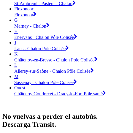
St-Ambreuil - Pasteur - Chalon
Flexoneor
Flexoneor
G
Marnay - Chalon
H
Épervans - Chalon Pôle Colisée
J
Lans - Chalon Pole Colisée
K
Châtenoy-en-Bresse - Chalon Pole Colisée
L
Allerey-sur-Saône - Chalon Pôle Colisée
M
Sassenay - Chalon Pôle Colisée
Ouest
Châtenoy Condorcet - Dracy-le-Fort Pôle santé
No vuelvas a perder el autobús.
Descarga Transit.