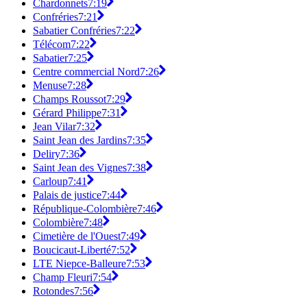
Chardonnets
7:19
Confréries
7:21
Sabatier Confréries
7:22
Télécom
7:22
Sabatier
7:25
Centre commercial Nord
7:26
Menuse
7:28
Champs Roussot
7:29
Gérard Philippe
7:31
Jean Vilar
7:32
Saint Jean des Jardins
7:35
Deliry
7:36
Saint Jean des Vignes
7:38
Carloup
7:41
Palais de justice
7:44
République-Colombière
7:46
Colombière
7:48
Cimetière de l'Ouest
7:49
Boucicaut-Liberté
7:52
LTE Niepce-Balleure
7:53
Champ Fleuri
7:54
Rotondes
7:56