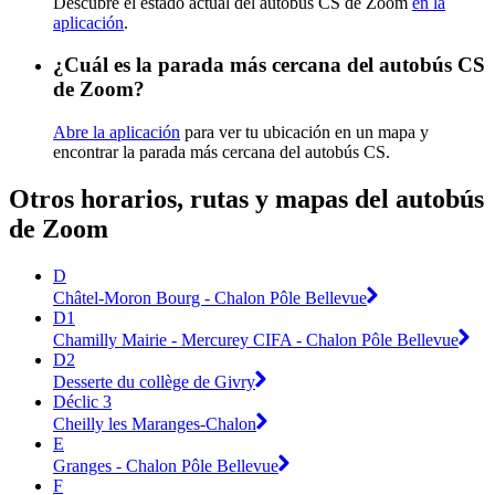
Descubre el estado actual del autobús CS de Zoom
en la
aplicación
.
¿Cuál es la parada más cercana del autobús CS
de Zoom?
Abre la aplicación
para ver tu ubicación en un mapa y
encontrar la parada más cercana del autobús CS.
Otros horarios, rutas y mapas del autobús
de Zoom
D
Châtel-Moron Bourg - Chalon Pôle Bellevue
D1
Chamilly Mairie - Mercurey CIFA - Chalon Pôle Bellevue
D2
Desserte du collège de Givry
Déclic 3
Cheilly les Maranges-Chalon
E
Granges - Chalon Pôle Bellevue
F