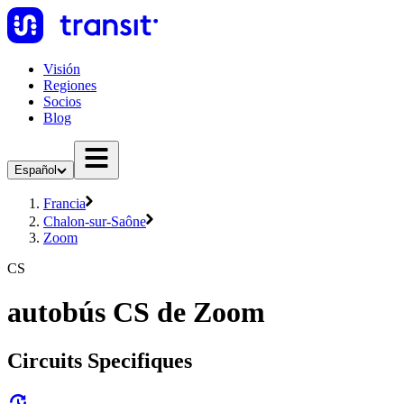
Visión
Regiones
Socios
Blog
Español
Francia
Chalon-sur-Saône
Zoom
CS
autobús CS de Zoom
Circuits Specifiques