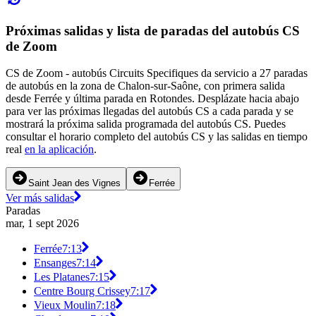
Próximas salidas y lista de paradas del autobús CS
de Zoom
CS de Zoom - autobús Circuits Specifiques da servicio a 27 paradas
de autobús en la zona de Chalon-sur-Saône, con primera salida
desde Ferrée y última parada en Rotondes. Desplázate hacia abajo
para ver las próximas llegadas del autobús CS a cada parada y se
mostrará la próxima salida programada del autobús CS. Puedes
consultar el horario completo del autobús CS y las salidas en tiempo
real
en la aplicación
.
Saint Jean des Vignes
Ferrée
Ver más salidas
Paradas
mar, 1 sept 2026
Ferrée
7:13
Ensanges
7:14
Les Platanes
7:15
Centre Bourg Crissey
7:17
Vieux Moulin
7:18