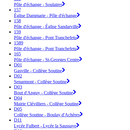
Pôle d'échange - Soulaires
157
Église Dammarie - Pôle d'échange
158
Pôle d'échange - Église Sandarville
159
Pôle d'échange - Pont Tranchefetu
1589
Pôle d'échange - Pont Tranchefetu
165
Pôle d'échange - St-Georges Centre
D01
Gasville - Collège Soutine
D02
Senarmont - Collège Soutine
D03
Bout d'Anguy - Collège Soutine
D04
Mairie Clévilliers - Collège Soutine
D05
Collège Soutine - Boulay d'Achères
D11
Lycée Fulbert - Lycée la Saussaye