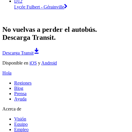
D12
Lycée Fulbert - Gérainville
No vuelvas a perder el autobús.
Descarga Transit.
Descarga Transit
Disponible en
iOS
y
Android
Hola
Regiones
Blog
Prensa
Ayuda
Acerca de
Visión
Equipo
Empleo