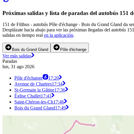
Próximas salidas y lista de paradas del autobús 151 d
151 de Filibus - autobús Pôle d'échange - Bois du Grand Gland da ser
Desplázate hacia abajo para ver las próximas llegadas del autobús 15
salidas en tiempo real
en la aplicación
.
Bois du Grand Gland
Pôle d'échange
Ver más salidas
Paradas
lun, 31 ago 2026
Pôle d'échange
17:20
Avenue de Chartres
17:34
St-Germain la Gâtine
17:36
Église Challet
17:41
Saint-Chéron-les-Ch
17:46
Bois du Grand Gland
17:49