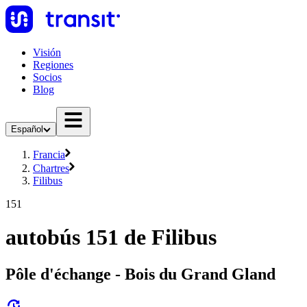
Visión
Regiones
Socios
Blog
Español
Francia
Chartres
Filibus
151
autobús 151 de Filibus
Pôle d'échange - Bois du Grand Gland