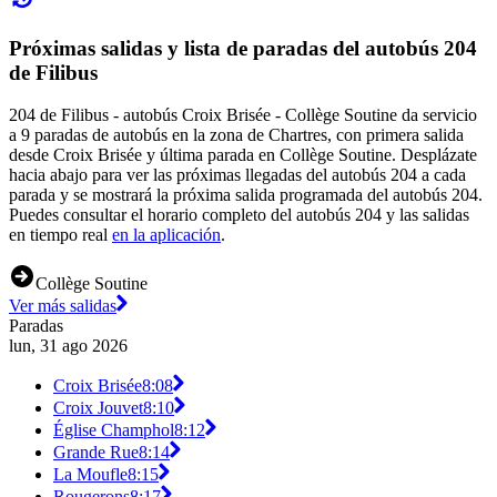
Próximas salidas y lista de paradas del autobús 204
de Filibus
204 de Filibus - autobús Croix Brisée - Collège Soutine da servicio
a 9 paradas de autobús en la zona de Chartres, con primera salida
desde Croix Brisée y última parada en Collège Soutine. Desplázate
hacia abajo para ver las próximas llegadas del autobús 204 a cada
parada y se mostrará la próxima salida programada del autobús 204.
Puedes consultar el horario completo del autobús 204 y las salidas
en tiempo real
en la aplicación
.
Collège Soutine
Ver más salidas
Paradas
lun, 31 ago 2026
Croix Brisée
8:08
Croix Jouvet
8:10
Église Champhol
8:12
Grande Rue
8:14
La Moufle
8:15
Rougerons
8:17