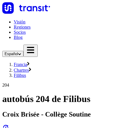
Visión
Regiones
Socios
Blog
Español
Francia
Chartres
Filibus
204
autobús 204 de Filibus
Croix Brisée - Collège Soutine