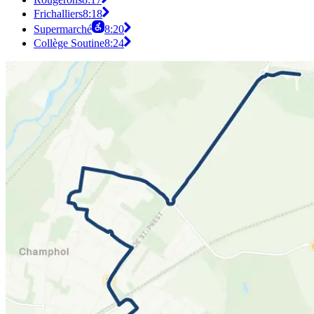
Frichalliers
8:18
Supermarché
8:20
Collège Soutine
8:24