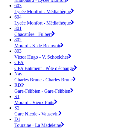
Mithouard - Lycée Monfort
603
Lycée Monfort - Médiathèque
604
Lycée Monfort - Médiathèque
801
Chacatière - Fulbert
802
Morard - S. de Beauvoir
803
Victor Hugo - V. Schoelcher
CFA
CFA Batiment - Pôle d'échange
Nav
Charles Brune - Charles Brune
RDP
Gare-Félibien - Gare-Félibien
S1
Morard - Vieux Puits
S2
Gare Nicole - Vausevin
D1
Touraine - La Madeleine