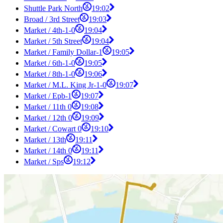
Shuttle Park North
19:02
Broad / 3rd Street
19:03
Market / 4th-1-0
19:04
Market / 5th Street
19:04
Market / Family Dollar-1
19:05
Market / 6th-1-0
19:05
Market / 8th-1-0
19:06
Market / M.L. King Jr-1-0
19:07
Market / Epb-1
19:07
Market / 11th 0
19:08
Market / 12th 0
19:09
Market / Cowart 0
19:10
Market / 13th
19:11
Market / 14th 0
19:11
Market / Sps
19:12