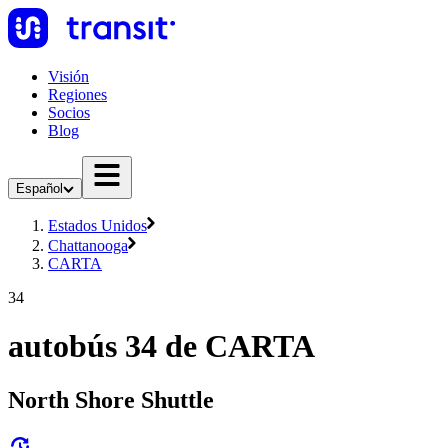
Visión
Regiones
Socios
Blog
Español
Estados Unidos
Chattanooga
CARTA
34
autobús 34 de CARTA
North Shore Shuttle