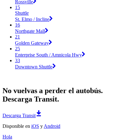
Rossville
15
Shuttle
St. Elmo / Incline
16
Northgate Mall
21
Golden Gateway
25
Enterprise South / Amnicola Hwy
33
Downtown Shuttle
No vuelvas a perder el autobús.
Descarga Transit.
Descarga Transit
Disponible en
iOS
y
Android
Hola