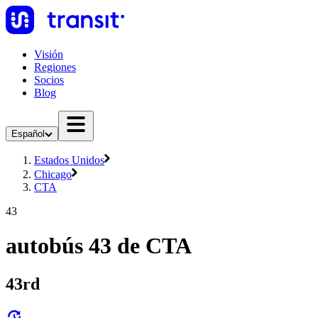
Visión
Regiones
Socios
Blog
Español
Estados Unidos
Chicago
CTA
43
autobús 43 de CTA
43rd