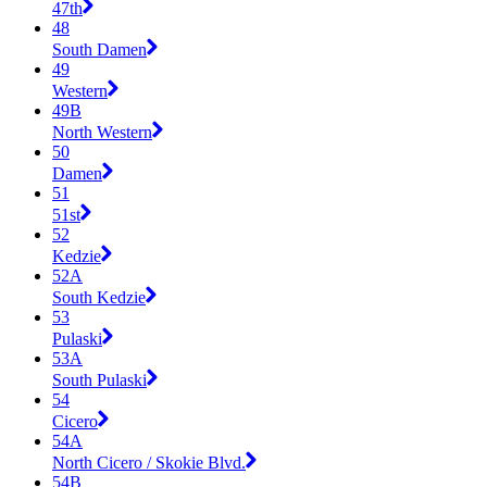
47th
48
South Damen
49
Western
49B
North Western
50
Damen
51
51st
52
Kedzie
52A
South Kedzie
53
Pulaski
53A
South Pulaski
54
Cicero
54A
North Cicero / Skokie Blvd.
54B