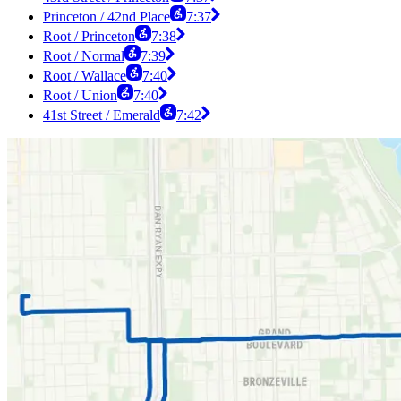
Princeton / 42nd Place
7:37
Root / Princeton
7:38
Root / Normal
7:39
Root / Wallace
7:40
Root / Union
7:40
41st Street / Emerald
7:42