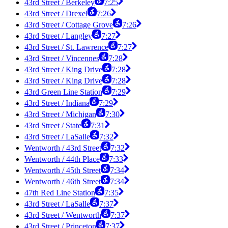
43rd Street / Berkeley
7:25
43rd Street / Drexel
7:26
43rd Street / Cottage Grove
7:26
43rd Street / Langley
7:27
43rd Street / St. Lawrence
7:27
43rd Street / Vincennes
7:28
43rd Street / King Drive
7:28
43rd Street / King Drive
7:28
43rd Green Line Station
7:29
43rd Street / Indiana
7:29
43rd Street / Michigan
7:30
43rd Street / State
7:31
43rd Street / LaSalle
7:32
Wentworth / 43rd Street
7:32
Wentworth / 44th Place
7:33
Wentworth / 45th Street
7:34
Wentworth / 46th Street
7:34
47th Red Line Station
7:35
43rd Street / LaSalle
7:37
43rd Street / Wentworth
7:37
43rd Street / Princeton
7:37