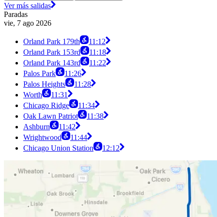
Ver más salidas
Paradas
vie, 7 ago 2026
Orland Park 179th
11:12
Orland Park 153rd
11:18
Orland Park 143rd
11:22
Palos Park
11:26
Palos Heights
11:28
Worth
11:31
Chicago Ridge
11:34
Oak Lawn Patriot
11:38
Ashburn
11:42
Wrightwood
11:44
Chicago Union Station
12:12