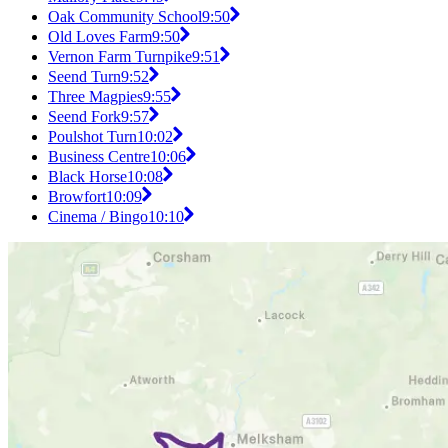
Oak Community School
9:50
Old Loves Farm
9:50
Vernon Farm Turnpike
9:51
Seend Turn
9:52
Three Magpies
9:55
Seend Fork
9:57
Poulshot Turn
10:02
Business Centre
10:06
Black Horse
10:08
Browfort
10:09
Cinema / Bingo
10:10