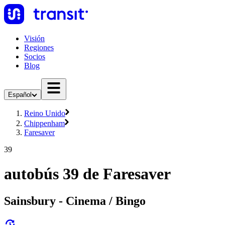
Visión
Regiones
Socios
Blog
Español
Reino Unido
Chippenham
Faresaver
39
autobús 39 de Faresaver
Sainsbury - Cinema / Bingo