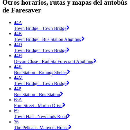
Otros horarios, rutas y mapas del autobús
de Faresaver
44A
Town Bridge - Town Bridge
44B
Town Bridge - Bus Station Alighting
44D
Town Bridge - Town Bridge
44H
Devon Close - Rail Sta Forecourt Alighting
44K
Bus Station - Ridings Shelter
44M
Town Bridge - Town Bridge
44P
Bus Station - Bus Station
68A
Fore Street - Marina Drive
69
Town Hall - Newlands Road
76
The Pelican - Manvers House