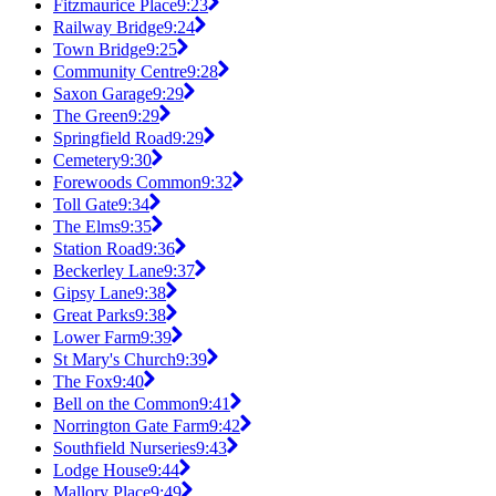
Fitzmaurice Place
9:23
Railway Bridge
9:24
Town Bridge
9:25
Community Centre
9:28
Saxon Garage
9:29
The Green
9:29
Springfield Road
9:29
Cemetery
9:30
Forewoods Common
9:32
Toll Gate
9:34
The Elms
9:35
Station Road
9:36
Beckerley Lane
9:37
Gipsy Lane
9:38
Great Parks
9:38
Lower Farm
9:39
St Mary's Church
9:39
The Fox
9:40
Bell on the Common
9:41
Norrington Gate Farm
9:42
Southfield Nurseries
9:43
Lodge House
9:44
Mallory Place
9:49