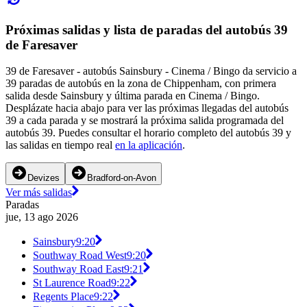
Próximas salidas y lista de paradas del autobús 39
de Faresaver
39 de Faresaver - autobús Sainsbury - Cinema / Bingo da servicio a
39 paradas de autobús en la zona de Chippenham, con primera
salida desde Sainsbury y última parada en Cinema / Bingo.
Desplázate hacia abajo para ver las próximas llegadas del autobús
39 a cada parada y se mostrará la próxima salida programada del
autobús 39. Puedes consultar el horario completo del autobús 39 y
las salidas en tiempo real
en la aplicación
.
Devizes
Bradford-on-Avon
Ver más salidas
Paradas
jue, 13 ago 2026
Sainsbury
9:20
Southway Road West
9:20
Southway Road East
9:21
St Laurence Road
9:22
Regents Place
9:22