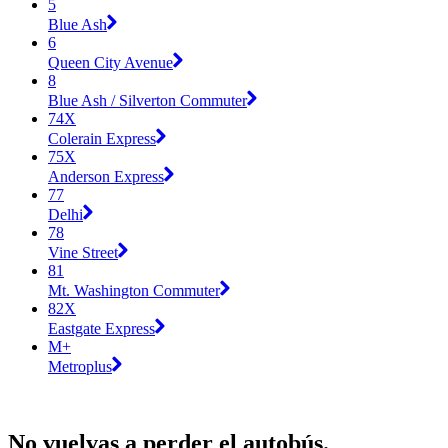
5
Blue Ash
6
Queen City Avenue
8
Blue Ash / Silverton Commuter
74X
Colerain Express
75X
Anderson Express
77
Delhi
78
Vine Street
81
Mt. Washington Commuter
82X
Eastgate Express
M+
Metroplus
No vuelvas a perder el autobús.