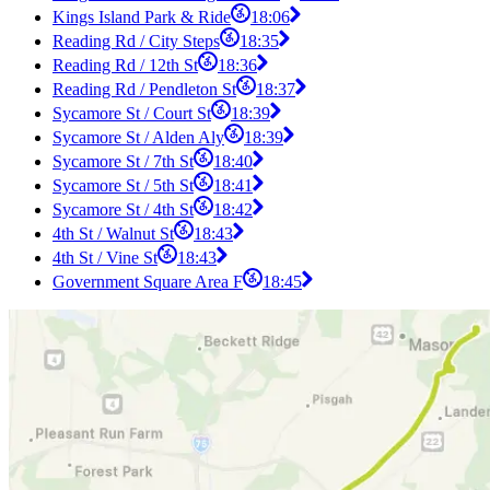
Kings Island Park & Ride
18:06
Reading Rd / City Steps
18:35
Reading Rd / 12th St
18:36
Reading Rd / Pendleton St
18:37
Sycamore St / Court St
18:39
Sycamore St / Alden Aly
18:39
Sycamore St / 7th St
18:40
Sycamore St / 5th St
18:41
Sycamore St / 4th St
18:42
4th St / Walnut St
18:43
4th St / Vine St
18:43
Government Square Area F
18:45