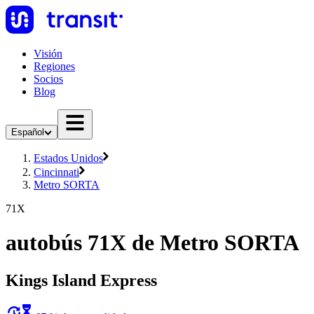
Visión
Regiones
Socios
Blog
Español
Estados Unidos
Cincinnati
Metro SORTA
71X
autobús 71X de Metro SORTA
Kings Island Express