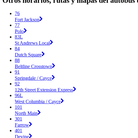
Otros horarios, rutas y mapas del autobú
76
Fort Jackson
77
Polo
83L
St Andrews Local
84
Dutch Square
88
Beltline Crosstown
91
Springdale / Cayce
92
12th Street Extension Express
96L
West Columbia / Cayce
101
North Main
301
Farrow
401
Devine