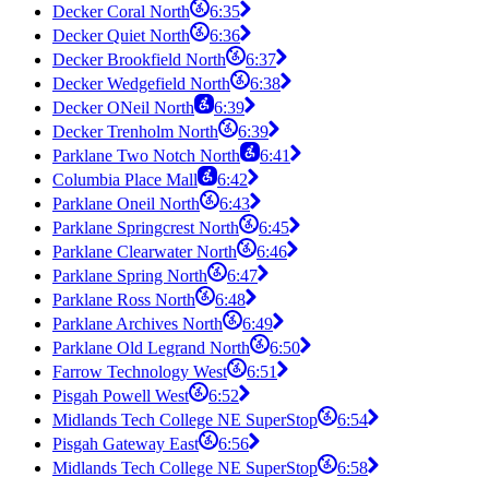
Decker Coral North
6:35
Decker Quiet North
6:36
Decker Brookfield North
6:37
Decker Wedgefield North
6:38
Decker ONeil North
6:39
Decker Trenholm North
6:39
Parklane Two Notch North
6:41
Columbia Place Mall
6:42
Parklane Oneil North
6:43
Parklane Springcrest North
6:45
Parklane Clearwater North
6:46
Parklane Spring North
6:47
Parklane Ross North
6:48
Parklane Archives North
6:49
Parklane Old Legrand North
6:50
Farrow Technology West
6:51
Pisgah Powell West
6:52
Midlands Tech College NE SuperStop
6:54
Pisgah Gateway East
6:56
Midlands Tech College NE SuperStop
6:58