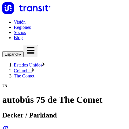
Visión
Regiones
Socios
Blog
Español
Estados Unidos
Columbia
The Comet
75
autobús 75 de The Comet
Decker / Parkland