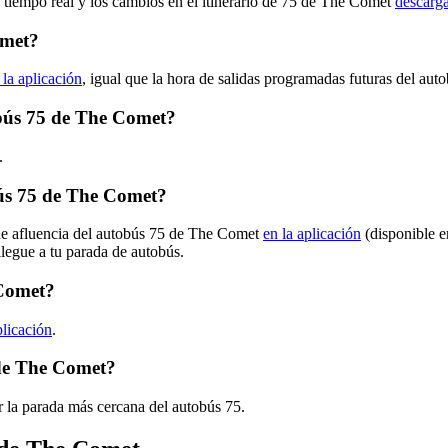
n tiempo real y los cambios en el itinerario de 75 de The Comet
descarga
omet?
 la aplicación
, igual que la hora de salidas programadas futuras del aut
tobús 75 de The Comet?
.
ús 75 de The Comet?
 de afluencia del autobús 75 de The Comet
en la aplicación
(disponible e
llegue a tu parada de autobús.
 Comet?
plicación
.
 de The Comet?
 la parada más cercana del autobús 75.