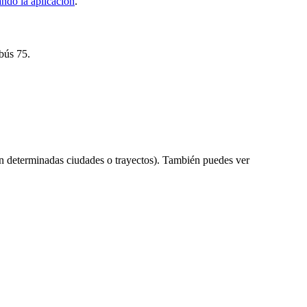
ndo la aplicación
.
obús 75.
n determinadas ciudades o trayectos). También puedes ver