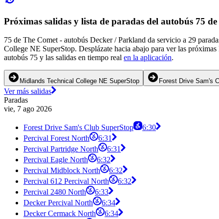
Próximas salidas y lista de paradas del autobús 75 d
75 de The Comet - autobús Decker / Parkland da servicio a 29 parada
College NE SuperStop. Desplázate hacia abajo para ver las próximas l
autobús 75 y las salidas en tiempo real
en la aplicación
.
Midlands Technical College NE SuperStop
Forest Drive Sam's 
Ver más salidas
Paradas
vie, 7 ago 2026
Forest Drive Sam's Club SuperStop
6:30
Percival Forest North
6:31
Percival Partridge North
6:31
Percival Eagle North
6:32
Percival Midblock North
6:32
Percival 612 Percival North
6:32
Percival 2480 North
6:33
Decker Percival North
6:34
Decker Cermack North
6:34