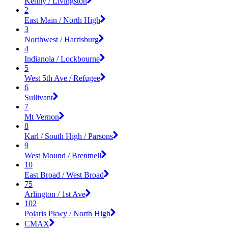
Kenny / Livingston
2
East Main / North High
3
Northwest / Harrisburg
4
Indianola / Lockbourne
5
West 5th Ave / Refugee
6
Sullivant
7
Mt Vernon
8
Karl / South High / Parsons
9
West Mound / Brentnell
10
East Broad / West Broad
75
Arlington / 1st Ave
102
Polaris Pkwy / North High
CMAX