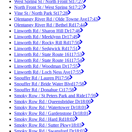
West Spring St / North Front St
17:27
North Front St / West Spring St
17:27
Vine St / North Park St
17:28
Olentangy River Rd / Olde Towne Ave
17:43
Olentangy River Rd / Bethel Rd
17:44
Linworth Rd / Sharon Hill Dr
17:46
Linworth Rd / Meeklynn Dr
17:49
Linworth Rd / Rocky Rill Rd
17:50
Linworth Rd / Sedgwick Rd
17:51
Linworth Rd / State Route 161
17:53
Linworth Rd / State Route 161
17:54
Linworth Rd / Woodman Dr
17:55
Linworth Rd / Loch Ness Ave
17:55
Snouffer Rd / Lauren Pl
17:56
Snouffer Rd / Bride Water Blvd
17:58
Snouffer Rd / Donahue Ct
17:58
Smoky Row / St Peters Park and Ride
17:59
Smoky Row Rd / Queensbridge Dr
18:00
Smoky Row Rd / Watertower Dr
18:01
Smoky Row Rd / Gardenstone Dr
18:01
Smoky Row Rd / Hard Rd
18:02
Smoky Row Rd / Sutter Pkwy
18:03
Smoky Row Rd / Swansford Dr
18:03