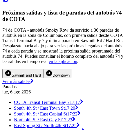
Próximas salidas y lista de paradas del autobús 74
de COTA
74 de COTA - autobús Smoky Row da servicio a 36 paradas de
autobús en la zona de Columbus, con primera salida desde COTA
Transit Terminal Bay 7 y última parada en Sawmill Rd / Hard Rd.
Desplázate hacia abajo para ver las próximas llegadas del autobús
74 a cada parada y se mostrará la próxima salida programada del
autobús 74. Puedes consultar el horario completo del autobús 74 y
las salidas en tiempo real
en la aplicación
.
Sawmill and Hard
Downtown
Ver más salidas
Paradas
jue, 6 ago 2026
COTA Transit Terminal Bay 7
17:17
South 4th St / East Town St
17:20
South 4th St / East Capital St
17:22
North 4th St / East Gay St
17:23
East Spring St / North 4th St
17:25