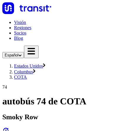
Visión
Regiones
Socios
Blog
Español
Estados Unidos
Columbus
COTA
74
autobús 74 de COTA
Smoky Row