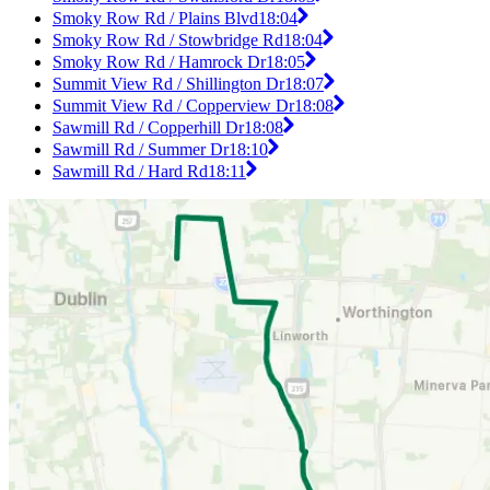
Smoky Row Rd / Plains Blvd
18:04
Smoky Row Rd / Stowbridge Rd
18:04
Smoky Row Rd / Hamrock Dr
18:05
Summit View Rd / Shillington Dr
18:07
Summit View Rd / Copperview Dr
18:08
Sawmill Rd / Copperhill Dr
18:08
Sawmill Rd / Summer Dr
18:10
Sawmill Rd / Hard Rd
18:11