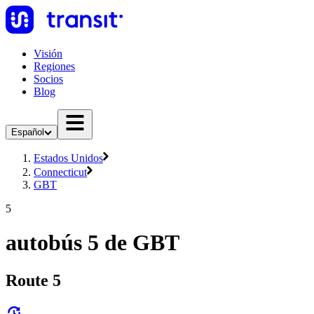
Visión
Regiones
Socios
Blog
Español
Estados Unidos
Connecticut
GBT
5
autobús 5 de GBT
Route 5