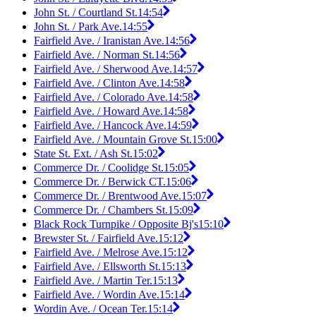
John St. / Courtland St.
14:54
John St. / Park Ave.
14:55
Fairfield Ave. / Iranistan Ave.
14:56
Fairfield Ave. / Norman St.
14:56
Fairfield Ave. / Sherwood Ave.
14:57
Fairfield Ave. / Clinton Ave.
14:58
Fairfield Ave. / Colorado Ave.
14:58
Fairfield Ave. / Howard Ave.
14:58
Fairfield Ave. / Hancock Ave.
14:59
Fairfield Ave. / Mountain Grove St.
15:00
State St. Ext. / Ash St.
15:02
Commerce Dr. / Coolidge St.
15:05
Commerce Dr. / Berwick CT.
15:06
Commerce Dr. / Brentwood Ave.
15:07
Commerce Dr. / Chambers St.
15:09
Black Rock Turnpike / Opposite Bj's
15:10
Brewster St. / Fairfield Ave.
15:12
Fairfield Ave. / Melrose Ave.
15:12
Fairfield Ave. / Ellsworth St.
15:13
Fairfield Ave. / Martin Ter.
15:13
Fairfield Ave. / Wordin Ave.
15:14
Wordin Ave. / Ocean Ter.
15:14