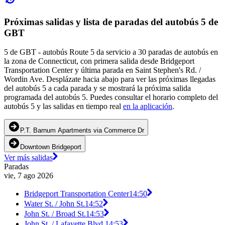
Próximas salidas y lista de paradas del autobús 5 de
GBT
5 de GBT - autobús Route 5 da servicio a 30 paradas de autobús en
la zona de Connecticut, con primera salida desde Bridgeport
Transportation Center y última parada en Saint Stephen's Rd. /
Wordin Ave. Desplázate hacia abajo para ver las próximas llegadas
del autobús 5 a cada parada y se mostrará la próxima salida
programada del autobús 5. Puedes consultar el horario completo del
autobús 5 y las salidas en tiempo real
en la aplicación
.
P.T. Barnum Apartments via Commerce Dr
Downtown Bridgeport
Ver más salidas
Paradas
vie, 7 ago 2026
Bridgeport Transportation Center
14:50
Water St. / John St.
14:52
John St. / Broad St.
14:53
John St. / Lafayette Blvd.
14:53