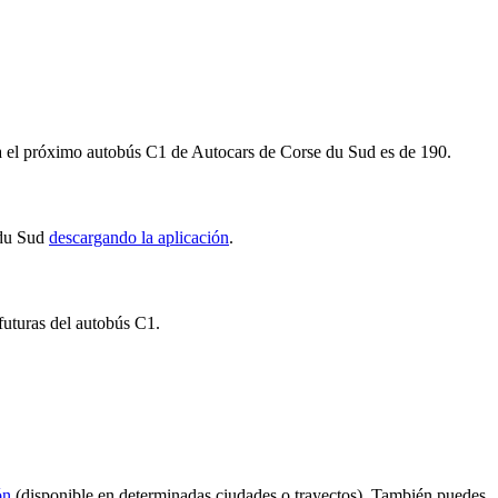
para el próximo autobús C1 de Autocars de Corse du Sud es de 190.
 du Sud
descargando la aplicación
.
 futuras del autobús C1.
ón
(disponible en determinadas ciudades o trayectos). También puedes