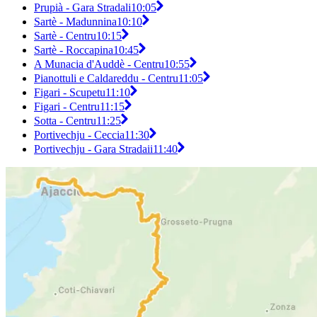
Prupià - Gara Stradali
10:05
Sartè - Madunnina
10:10
Sartè - Centru
10:15
Sartè - Roccapina
10:45
A Munacia d'Auddè - Centru
10:55
Pianottuli e Caldareddu - Centru
11:05
Figari - Scupetu
11:10
Figari - Centru
11:15
Sotta - Centru
11:25
Portivechju - Ceccia
11:30
Portivechju - Gara Stradaii
11:40