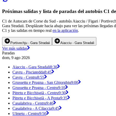
Próximas salidas y lista de paradas del autobús C1 d
C1 de Autocars de Corse du Sud - autobús Aiacciu / Figari / Portivech
Gara Stradaii. Desplázate hacia abajo para ver las próximas llegadas
C1 y las salidas en tiempo real
en la aplicación
.
Portivechju - Gara Stradaii
Aiacciu - Gara Stradali
Ver más salidas
Paradas
dom, 9 ago 2026
Aiacciu - Gara Stradali
8:30
Cavru - Pisciatedda
8:45
Cavru - Centru
8:55
Grussettu e Prugna - San Ghjorghju
9:00
Grussettu e Prugna - Centru
9:10
Pitretu e Bicchisgià - Centru
9:30
Pitretu e Bicchisgià - A Penta
9:35
Casalabriva - Centru
9:40
Casalabriva - A Cilaccia
9:45
Ulmetu - Centru
9:50