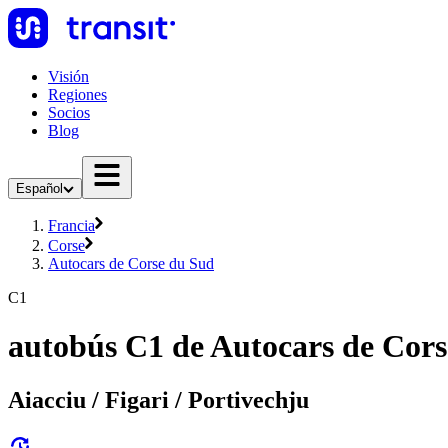
Visión
Regiones
Socios
Blog
Español
Francia
Corse
Autocars de Corse du Sud
C1
autobús C1 de Autocars de Cor
Aiacciu / Figari / Portivechju