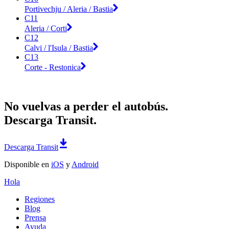
Portivechju / Aleria / Bastia
C11
Aleria / Corti
C12
Calvi / l'Isula / Bastia
C13
Corte - Restonica
No vuelvas a perder el autobús.
Descarga Transit.
Descarga Transit
Disponible en
iOS
y
Android
Hola
Regiones
Blog
Prensa
Ayuda