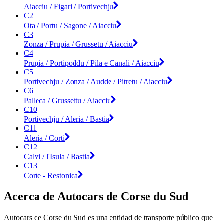
Aiacciu / Figari / Portivechju
C2
Ota / Portu / Sagone / Aiacciu
C3
Zonza / Prupia / Grussetu / Aiacciu
C4
Prupia / Portipoddu / Pila e Canali / Aiacciu
C5
Portivechju / Zonza / Audde / Pitretu / Aiacciu
C6
Palleca / Grussettu / Aiacciu
C10
Portivechju / Aleria / Bastia
C11
Aleria / Corti
C12
Calvi / l'Isula / Bastia
C13
Corte - Restonica
Acerca de Autocars de Corse du Sud
Autocars de Corse du Sud es una entidad de transporte público que