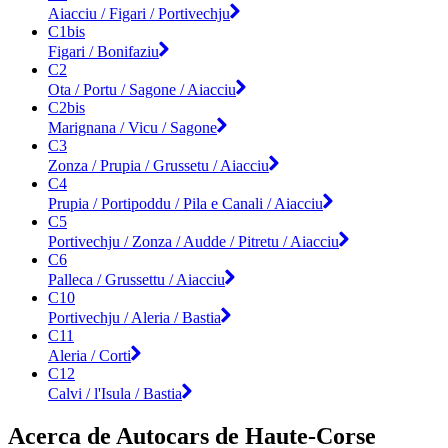
Aiacciu / Figari / Portivechju
C1bis
Figari / Bonifaziu
C2
Ota / Portu / Sagone / Aiacciu
C2bis
Marignana / Vicu / Sagone
C3
Zonza / Prupia / Grussetu / Aiacciu
C4
Prupia / Portipoddu / Pila e Canali / Aiacciu
C5
Portivechju / Zonza / Audde / Pitretu / Aiacciu
C6
Palleca / Grussettu / Aiacciu
C10
Portivechju / Aleria / Bastia
C11
Aleria / Corti
C12
Calvi / l'Isula / Bastia
Acerca de Autocars de Haute-Corse