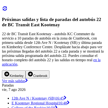
Próximas salidas y lista de paradas del autobús 22
de BC Transit East Kootenay
22 de BC Transit East Kootenay - autobús KC Commuter da
servicio a 10 paradas de autobús en la zona de Cranbrook, con
primera salida desde 12th Ave N / Kootenay (SB) y última parada
en Kimberley Conference Centre. Desplázate hacia abajo para ver
las próximas llegadas del autobús 22 a cada parada y se mostrará la
próxima salida programada del autobús 22. Puedes consultar el
horario completo del autobús 22 y las salidas en tiempo real
en la
aplicación
.
Kimberley
Cranbrook
Ver más salidas
Paradas
vie, 7 ago 2026
12th Ave N / Kootenay (SB)
16:45
E Kootenay Regional Hospital
16:48
College of the Rockies
16:50