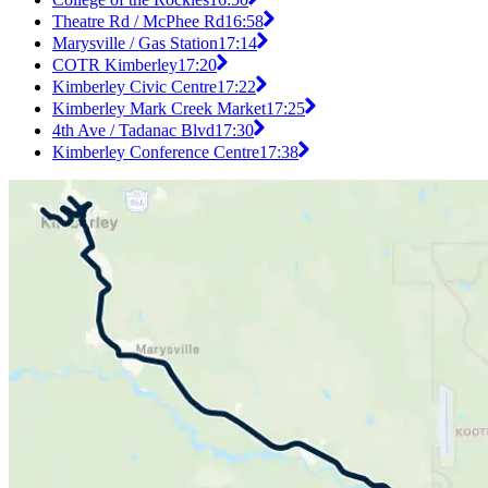
Theatre Rd / McPhee Rd
16:58
Marysville / Gas Station
17:14
COTR Kimberley
17:20
Kimberley Civic Centre
17:22
Kimberley Mark Creek Market
17:25
4th Ave / Tadanac Blvd
17:30
Kimberley Conference Centre
17:38