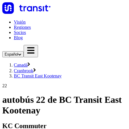
Visión
Regiones
Socios
Blog
Español
Canadá
Cranbrook
BC Transit East Kootenay
22
autobús 22 de BC Transit East
Kootenay
KC Commuter