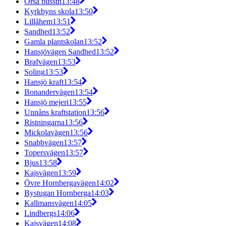
Orsa busstn
13:48
Kyrkbyns skola
13:50
Lillåhem
13:51
Sandhed
13:52
Gamla plantskolan
13:52
Hansjövägen Sandhed
13:52
Brafvägen
13:53
Soling
13:53
Hansjö kraft
13:54
Bonandervägen
13:54
Hansjö mejeri
13:55
Unnåns kraftstation
13:56
Ristningarna
13:56
Mickolavägen
13:56
Snabbvägen
13:57
Topersvägen
13:57
Bjus
13:58
Kajsvägen
13:59
Övre Hornbergavägen
14:02
Bystugan Hornberga
14:03
Kallmansvägen
14:05
Lindbergs
14:06
Kajsvägen
14:08