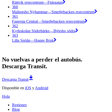
Rättvik resecentrum—Fiskgatan
360
Malingsbo Nyhammar—Smedjebacken resecentrum
361
Fagersta Central—Smedjebacken resecentrum
362
Kyrkskolan Söderbärke—Björsbo södra
363
Lilla Snöån—Hagge Bruk
No vuelvas a perder el autobús.
Descarga Transit.
Descarga Transit
Disponible en
iOS
y
Android
Hola
Regiones
Blog