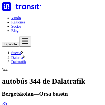
Visión
Regiones
Socios
Blog
Español
Suecia
Dalarna
Dalatrafik
344
autobús 344 de Dalatrafik
Bergetskolan—Orsa busstn