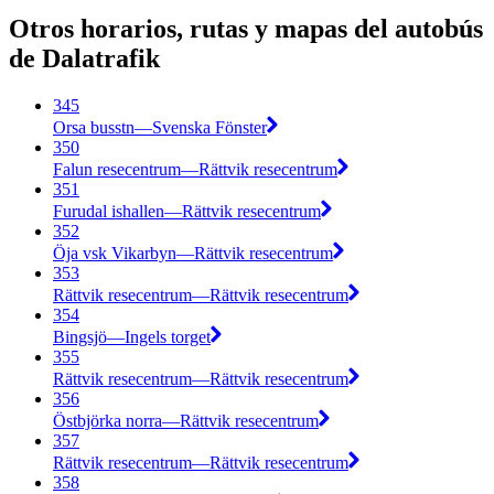
Otros horarios, rutas y mapas del autobús
de Dalatrafik
345
Orsa busstn—Svenska Fönster
350
Falun resecentrum—Rättvik resecentrum
351
Furudal ishallen—Rättvik resecentrum
352
Öja vsk Vikarbyn—Rättvik resecentrum
353
Rättvik resecentrum—Rättvik resecentrum
354
Bingsjö—Ingels torget
355
Rättvik resecentrum—Rättvik resecentrum
356
Östbjörka norra—Rättvik resecentrum
357
Rättvik resecentrum—Rättvik resecentrum
358