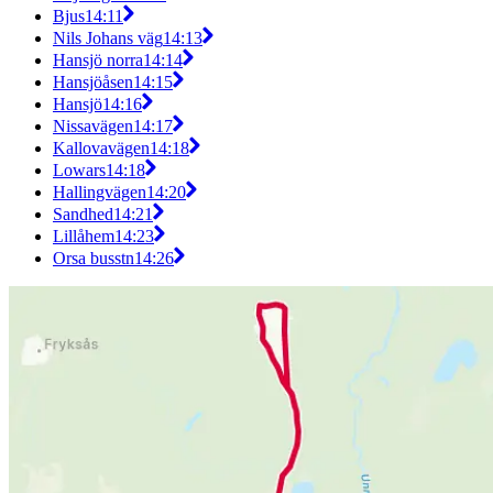
Bjus
14:11
Nils Johans väg
14:13
Hansjö norra
14:14
Hansjöåsen
14:15
Hansjö
14:16
Nissavägen
14:17
Kallovavägen
14:18
Lowars
14:18
Hallingvägen
14:20
Sandhed
14:21
Lillåhem
14:23
Orsa busstn
14:26