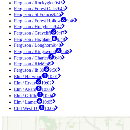
Ferguson / Rockyglen
9:45
Ferguson / Forest Oaks
9:45
Ferguson / St Francis
9:46
Ferguson / Forest Hollow
9:46
Ferguson / Hollybush
9:47
Ferguson / Graycliff
9:47
Ferguson / Highland
9:48
Ferguson / Longhorn
9:48
Ferguson / Kingswood
9:48
Ferguson / Charles
9:49
Ferguson / Riek
9:49
Ferguson / Ih 30
9:50
Elm / Harwood
10:01
Elm / Ervay
10:02
Elm / Akard
10:03
Elm / Griffin
10:04
Elm / Lamar
10:05
Cbd West TC
10:06