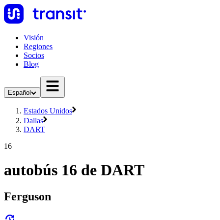
Visión
Regiones
Socios
Blog
Español
Estados Unidos
Dallas
DART
16
autobús 16 de DART
Ferguson