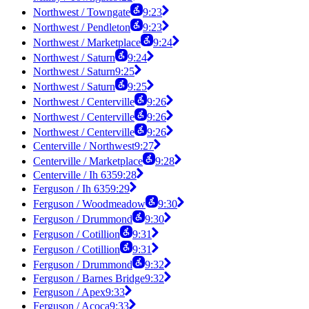
Northwest / Towngate
9:23
Northwest / Pendleton
9:23
Northwest / Marketplace
9:24
Northwest / Saturn
9:24
Northwest / Saturn
9:25
Northwest / Saturn
9:25
Northwest / Centerville
9:26
Northwest / Centerville
9:26
Northwest / Centerville
9:26
Centerville / Northwest
9:27
Centerville / Marketplace
9:28
Centerville / Ih 635
9:28
Ferguson / Ih 635
9:29
Ferguson / Woodmeadow
9:30
Ferguson / Drummond
9:30
Ferguson / Cotillion
9:31
Ferguson / Cotillion
9:31
Ferguson / Drummond
9:32
Ferguson / Barnes Bridge
9:32
Ferguson / Apex
9:33
Ferguson / Acoca
9:33