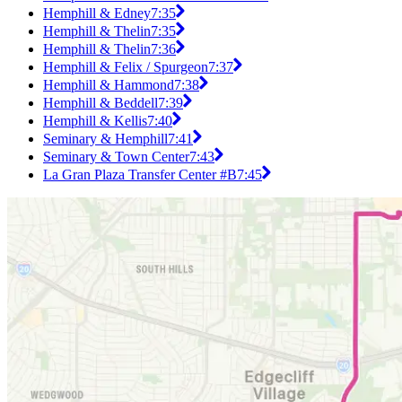
Hemphill & Edney
7:35
Hemphill & Thelin
7:35
Hemphill & Thelin
7:36
Hemphill & Felix / Spurgeon
7:37
Hemphill & Hammond
7:38
Hemphill & Beddell
7:39
Hemphill & Kellis
7:40
Seminary & Hemphill
7:41
Seminary & Town Center
7:43
La Gran Plaza Transfer Center #B
7:45