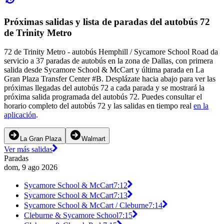
Próximas salidas y lista de paradas del autobús 72
de Trinity Metro
72 de Trinity Metro - autobús Hemphill / Sycamore School Road da
servicio a 37 paradas de autobús en la zona de Dallas, con primera
salida desde Sycamore School & McCart y última parada en La
Gran Plaza Transfer Center #B. Desplázate hacia abajo para ver las
próximas llegadas del autobús 72 a cada parada y se mostrará la
próxima salida programada del autobús 72. Puedes consultar el
horario completo del autobús 72 y las salidas en tiempo real
en la
aplicación
.
La Gran Plaza
Walmart
Ver más salidas
Paradas
dom, 9 ago 2026
Sycamore School & McCart
7:12
Sycamore School & McCart
7:13
Sycamore School & McCart / Cleburne
7:14
Cleburne & Sycamore School
7:15