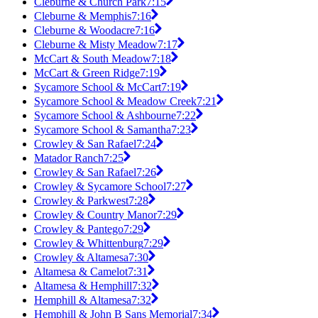
Cleburne & Church Park
7:15
Cleburne & Memphis
7:16
Cleburne & Woodacre
7:16
Cleburne & Misty Meadow
7:17
McCart & South Meadow
7:18
McCart & Green Ridge
7:19
Sycamore School & McCart
7:19
Sycamore School & Meadow Creek
7:21
Sycamore School & Ashbourne
7:22
Sycamore School & Samantha
7:23
Crowley & San Rafael
7:24
Matador Ranch
7:25
Crowley & San Rafael
7:26
Crowley & Sycamore School
7:27
Crowley & Parkwest
7:28
Crowley & Country Manor
7:29
Crowley & Pantego
7:29
Crowley & Whittenburg
7:29
Crowley & Altamesa
7:30
Altamesa & Camelot
7:31
Altamesa & Hemphill
7:32
Hemphill & Altamesa
7:32
Hemphill & John B Sans Memorial
7:34