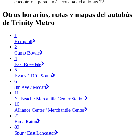
encontrar la parada más cercana del autobús 72.
Otros horarios, rutas y mapas del autobús
de Trinity Metro
1
Hemphill
2
Camp Bowie
4
East Rosedale
5
Evans / TCC South
6
8th Ave / Mccart
11
N. Beach / Mercantile Center Station
16
Alliance Center / Merchantile Center
21
Boca Raton
89
Spur / East Lancaster